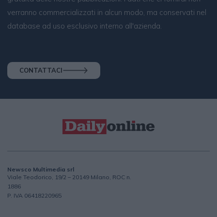
verranno commercializzati in alcun modo, ma conservati nel
database ad uso esclusivo interno all'azienda.
CONTATTACI
Newsco Multimedia srl
Viale Teodorico, 19/2 – 20149 Milano, ROC n.
1886
P. IVA 06418220965