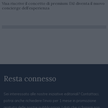
Visa riscrive il concetto di premium: l’AI diventa il nuovo
concierge dell’esperienza
Resta connesso
Sei interessato alle nostre iniziative editoriali? Contattaci,
potrai anche richiedere l’invio per 1 mese in promozione
gratuita delle nostre pubblicazioni. I dati che ci fornirai non