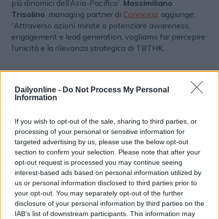
più dinamici dell’Asia-Pacifico”.
Massimiliano
Trisolino
, managing partner di
Connexia
, aggiunge:
“Attraverso azioni mirate a potenziare awareness,
engagement e lead generation, vogliamo far percepire
l’unicità e la rilevanza strategica di TBTHK.
Un’occasione unica per il business
Dailyonline -
Do Not Process My Personal
Information
Hong Kong rappresenta uno stargate concreto verso
l’Asia per le imprese italiane”. L’evento si conferma
If you wish to opt-out of the sale, sharing to third parties, or
piattaforma esclusiva per stringere partnership di
processing of your personal or sensitive information for
lungo periodo, condividere best practice e favorire
targeted advertising by us, please use the below opt-out
l’incontro tra aziende italiane e operatori asiatici.
section to confirm your selection. Please note that after your
Connexia e Retex supportano così HKTDC nel
opt-out request is processed you may continue seeing
posizionamento internazionale di Hong Kong come
interest-based ads based on personal information utilized by
hub di business, innovazione e opportunità globali.
us or personal information disclosed to third parties prior to
your opt-out. You may separately opt-out of the further
disclosure of your personal information by third parties on the
IAB’s list of downstream participants. This information may