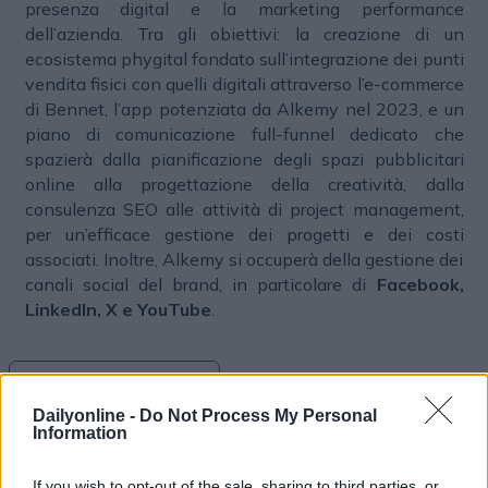
presenza digital e la marketing performance
dell’azienda. Tra gli obiettivi: la creazione di un
ecosistema phygital fondato sull’integrazione dei punti
vendita fisici con quelli digitali attraverso l’e-commerce
di Bennet, l’app potenziata da Alkemy nel 2023, e un
piano di comunicazione full-funnel dedicato che
spazierà dalla pianificazione degli spazi pubblicitari
online alla progettazione della creatività, dalla
consulenza SEO alle attività di project management,
per un’efficace gestione dei progetti e dei costi
associati. Inoltre, Alkemy si occuperà della gestione dei
canali social del brand, in particolare di
Facebook,
LinkedIn, X e YouTube
.
MERGER & ACQUISITION
Dailyonline -
Do Not Process My Personal
Information
If you wish to opt-out of the sale, sharing to third parties, or