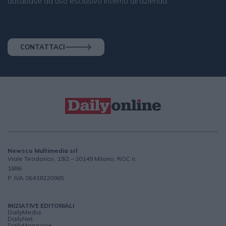
database ad uso esclusivo interno all'azienda.
CONTATTACI
Newsco Multimedia srl
Viale Teodorico, 19/2 – 20149 Milano, ROC n.
1886
P. IVA 06418220965
INIZIATIVE EDITORIALI
DailyMedia
DailyNet
DailyMagazine