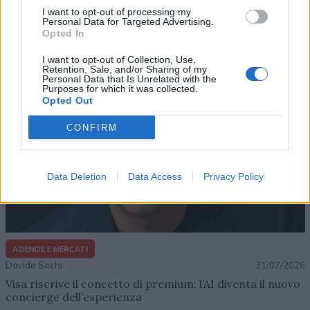
Dal lusso circolare all’intelligenza artificiale: come
I want to opt-out of processing my
Lenush Saf costruisce un ecosistema tra creatività,
Personal Data for Targeted Advertising.
impresa e musica
Opted In
I want to opt-out of Collection, Use,
Retention, Sale, and/or Sharing of my
Personal Data that Is Unrelated with the
Purposes for which it was collected.
Opted Out
CONFIRM
Data Deletion
Data Access
Privacy Policy
AZIENDE E MERCATI
Davide Sechi
31/07/2026
Visa riscrive il concetto di premium: l’AI diventa il nuovo
concierge dell’esperienza