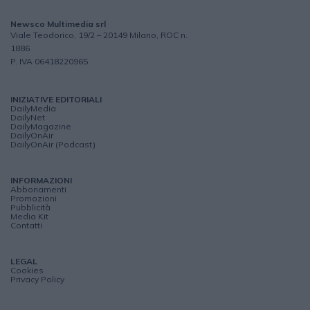
Newsco Multimedia srl
Viale Teodorico, 19/2 – 20149 Milano, ROC n.
1886
P. IVA 06418220965
INIZIATIVE EDITORIALI
DailyMedia
DailyNet
DailyMagazine
DailyOnAir
DailyOnAir (Podcast)
INFORMAZIONI
Abbonamenti
Promozioni
Pubblicità
Media Kit
Contatti
LEGAL
Cookies
Privacy Policy