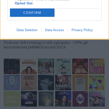
Opted Out
CONFIRM
Data Deletion
Data Access
Privacy Policy
DATI E RICERCHE
Redazione
03/12/2024
Podcast Advertising a vele spiegate: +39% gli
investimenti pubblicitari nel 2024