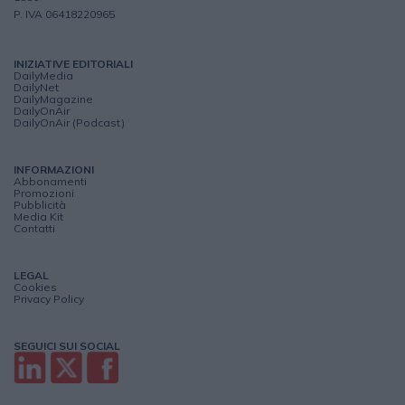
P. IVA 06418220965
INIZIATIVE EDITORIALI
DailyMedia
DailyNet
DailyMagazine
DailyOnAir
DailyOnAir (Podcast)
INFORMAZIONI
Abbonamenti
Promozioni
Pubblicità
Media Kit
Contatti
LEGAL
Cookies
Privacy Policy
SEGUICI SUI SOCIAL