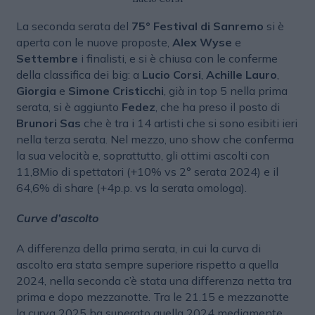
La seconda serata del
75° Festival di Sanremo
si è
aperta con le nuove proposte,
Alex Wyse
e
Settembre
i finalisti, e si è chiusa con le conferme
della classifica dei big: a
Lucio Corsi
,
Achille Lauro
,
Giorgia
e
Simone Cristicchi
, già in top 5 nella prima
serata, si è aggiunto
Fedez
, che ha preso il posto di
Brunori Sas
che è tra i 14 artisti che si sono esibiti ieri
nella terza serata. Nel mezzo, uno show che conferma
la sua velocità e, soprattutto, gli ottimi ascolti con
11,8Mio di spettatori (+10% vs 2° serata 2024) e il
64,6% di share (+4p.p. vs la serata omologa).
Curve d’ascolto
A differenza della prima serata, in cui la curva di
ascolto era stata sempre superiore rispetto a quella
2024, nella seconda c’è stata una differenza netta tra
prima e dopo mezzanotte. Tra le 21.15 e mezzanotte
la curva 2025 ha superato quella 2024 mediamente