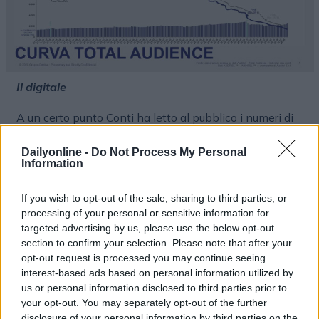
Il digitale
A un certo punto Conti ha letto al pubblico i numeri di
RaiPlay
. Anche nella seconda serata 349k spettatori
hanno deciso di seguire la diretta attraverso i device
Dailyonline -
Do Not Process My Personal
Information
digitali; di questi il 27%, 93k, erano giovani tra i 15 e i
24 anni. Il picco della fruizione da device è stato alle
If you wish to opt-out of the sale, sharing to third parties, or
22.23, al termine della performance di Fedez. Proprio
processing of your personal or sensitive information for
l’esibizione del rapper, ex giudice di X-factor, ex
targeted advertising by us, please use the below opt-out
compagno di
Chiara Ferragni
, è stata la più vista su
section to confirm your selection. Please note that after your
RaiPlay con 486k Legitimate Stream nella giornata del
opt-out request is processed you may continue seeing
12 febbraio, nettamente superiore al secondo, Lucio
interest-based ads based on personal information utilized by
Corsi, fermo a 293k.
us or personal information disclosed to third parties prior to
your opt-out. You may separately opt-out of the further
disclosure of your personal information by third parties on the