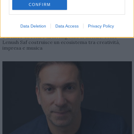
CONFIRM
AZIENDE E MERCATI
Data Deletion
Data Access
Privacy Policy
Davide Sechi
31/07/2026
Dal lusso circolare all’intelligenza artificiale: come
Lenush Saf costruisce un ecosistema tra creatività,
impresa e musica