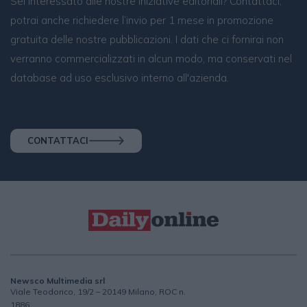
Sei interessato alle nostre iniziative editoriali? Contattaci,
potrai anche richiedere l’invio per 1 mese in promozione
gratuita delle nostre pubblicazioni. I dati che ci fornirai non
verranno commercializzati in alcun modo, ma conservati nel
database ad uso esclusivo interno all'azienda.
CONTATTACI
Newsco Multimedia srl
Viale Teodorico, 19/2 – 20149 Milano, ROC n.
1886