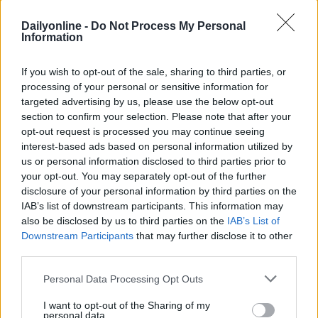
Dailyonline -
Do Not Process My Personal
Information
If you wish to opt-out of the sale, sharing to third parties, or
Altri podcast che potrebbero piacerti
processing of your personal or sensitive information for
targeted advertising by us, please use the below opt-out
section to confirm your selection. Please note that after your
PUNTATA
PUNTATA
opt-out request is processed you may continue seeing
interest-based ads based on personal information utilized by
us or personal information disclosed to third parties prior to
your opt-out. You may separately opt-out of the further
disclosure of your personal information by third parties on the
Redazione
01/04/2022
Redazione
30/03/2022
IAB’s list of downstream participants. This information may
Le evoluzioni dell'adv
Incontro con MOCA
also be disclosed by us to third parties on the
IAB’s List of
video online
interactive
Downstream Participants
that may further disclose it to other
third parties.
Personal Data Processing Opt Outs
I want to opt-out of the Sharing of my
personal data.