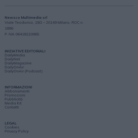
Newsco Multimedia srl
Viale Teodorico, 19/2 – 20149 Milano, ROC n.
1886
P. IVA 06418220965
INIZIATIVE EDITORIALI
DailyMedia
DailyNet
DailyMagazine
DailyOnAir
DailyOnAir (Podcast)
INFORMAZIONI
Abbonamenti
Promozioni
Pubblicità
Media Kit
Contatti
LEGAL
Cookies
Privacy Policy