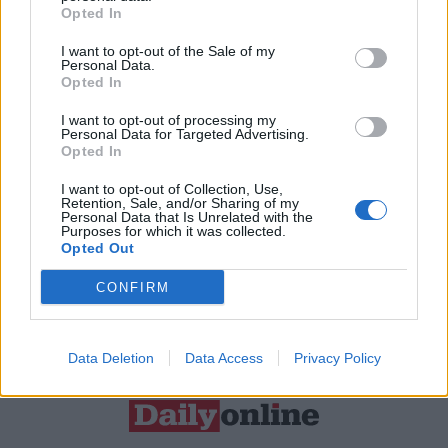
Opted In
Resta connesso
I want to opt-out of the Sale of my
Personal Data.
Opted In
Sei interessato alle nostre iniziative editoriali? Contattaci,
I want to opt-out of processing my
potrai anche richiedere l’invio per 1 mese in promozione
Personal Data for Targeted Advertising.
gratuita delle nostre pubblicazioni. I dati che ci fornirai non
Opted In
verranno commercializzati in alcun modo, ma conservati nel
I want to opt-out of Collection, Use,
Retention, Sale, and/or Sharing of my
database ad uso esclusivo interno all'azienda.
Personal Data that Is Unrelated with the
Purposes for which it was collected.
Opted Out
CONFIRM
CONTATTACI
Data Deletion
Data Access
Privacy Policy