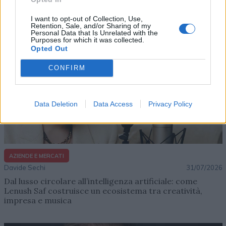
Altri articoli che potrebbero piacerti
I want to opt-out of Collection, Use,
Retention, Sale, and/or Sharing of my
Personal Data that Is Unrelated with the
Purposes for which it was collected.
Opted Out
CONFIRM
Data Deletion
Data Access
Privacy Policy
AZIENDE E MERCATI
Davide Sechi
31/07/2026
Dal lusso circolare all’intelligenza artificiale: come
Lenush Saf costruisce un ecosistema tra creatività,
impresa e musica