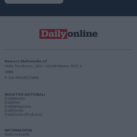
Newsco Multimedia srl
Viale Teodorico, 19/2 – 20149 Milano, ROC n.
1886
P. IVA 06418220965
INIZIATIVE EDITORIALI
DailyMedia
DailyNet
DailyMagazine
DailyOnAir
DailyOnAir (Podcast)
INFORMAZIONI
Abbonamenti