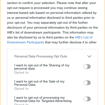
occasioni di incontro e socializzazione con altri
section to confirm your selection. Please note that after your
colleghi. La Metaverse Academy si inserisce all’interno
opt-out request is processed you may continue seeing
del più ampio progetto di formazione di Accenture, che
interest-based ads based on personal information utilized by
negli anni ha sviluppato, anche in collaborazione con
us or personal information disclosed to third parties prior to
l’ecosistema, numerose academy in diversi ambiti,
your opt-out. You may separately opt-out of the further
come la sostenibilità (Green Academy), o la security e il
disclosure of your personal information by third parties on the
Cloud per dotare i talenti femminili senza background
IAB’s list of downstream participants. This information may
also be disclosed by us to third parties on the
IAB’s List of
STEM delle competenze necessarie ad avere successo
Downstream Participants
that may further disclose it to other
nel mercato del lavoro di oggi.
third parties.
Personal Data Processing Opt Outs
FORMAZIONE
METAVERSO
WEB 3.0
I want to opt-out of the Sharing of my
personal data.
Opted In
I want to opt-out of the Sale of my
Personal Data.
Opted In
I want to opt-out of processing my
Personal Data for Targeted Advertising.
Opted In