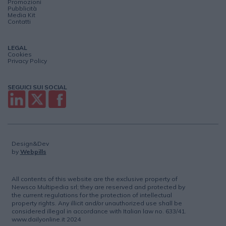
Promozioni
Pubblicità
Media Kit
Contatti
LEGAL
Cookies
Privacy Policy
SEGUICI SUI SOCIAL
Design&Dev
by
Webpills
All contents of this website are the exclusive property of
Newsco Multipedia srl; they are reserved and protected by
the current regulations for the protection of intellectual
property rights. Any illicit and/or unauthorized use shall be
considered illegal in accordance with Italian law no. 633/41.
www.dailyonline.it 2024