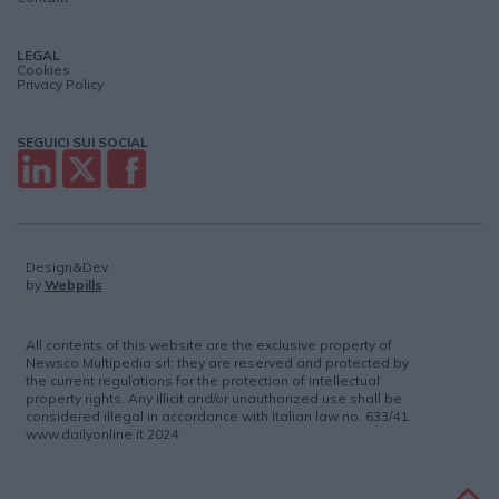
LEGAL
Cookies
Privacy Policy
SEGUICI SUI SOCIAL
Design&Dev
by
Webpills
All contents of this website are the exclusive property of
Newsco Multipedia srl; they are reserved and protected by
the current regulations for the protection of intellectual
property rights. Any illicit and/or unauthorized use shall be
considered illegal in accordance with Italian law no. 633/41.
www.dailyonline.it 2024