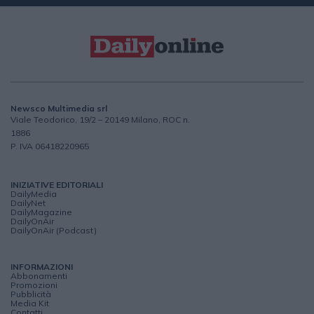
Newsco Multimedia srl
Viale Teodorico, 19/2 – 20149 Milano, ROC n.
1886
P. IVA 06418220965
INIZIATIVE EDITORIALI
DailyMedia
DailyNet
DailyMagazine
DailyOnAir
DailyOnAir (Podcast)
INFORMAZIONI
Abbonamenti
Promozioni
Pubblicità
Media Kit
Contatti