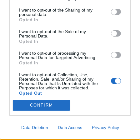
advisor.
I want to opt-out of the Sharing of my
personal data.
Con questa acquisizione I
ncubeta
amplia
Opted In
ulteriormente le competenze nell'ambito delle
soluzioni Google
e conferma la volontà di offrire ai
I want to opt-out of the Sale of my
Personal Data.
brand un approccio sempre più integrato tra media,
Opted In
dati, cloud e intelligenza artificiale.
I want to opt-out of processing my
Personal Data for Targeted Advertising.
Opted In
MERGER & ACQUISITION
DIGITAL MARKETING
I want to opt-out of Collection, Use,
Retention, Sale, and/or Sharing of my
Personal Data that Is Unrelated with the
Purposes for which it was collected.
Opted Out
CONFIRM
Altri articoli che potrebbero piacerti
Data Deletion
Data Access
Privacy Policy