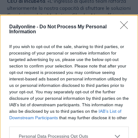
CEO di Incubeta
. «L'ingresso di questo team rafforza
ulteriormente la nostra capacità di sfruttare le soluzioni
Google in ambito Marketing, Cloud e AI per offrire ai
clienti un vantaggio competitivo concreto».
Dailyonline -
Do Not Process My Personal
Information
L'operazione rappresenta un passaggio strategico
anche per
XPON
.
If you wish to opt-out of the sale, sharing to third parties, or
processing of your personal or sensitive information for
Crescita condivisa
targeted advertising by us, please use the below opt-out
«
Datisan
è diventata un'attività eccezionale e siamo
section to confirm your selection. Please note that after your
convinti che
Incubeta
rappresenti la casa ideale per il
opt-out request is processed you may continue seeing
team e per i clienti», precisa
Mark Simari, presidente
interest-based ads based on personal information utilized by
di XPON Technologies Group Limited
. «L'accordo
us or personal information disclosed to third parties prior to
genera un'importante disponibilità di capitale che ci
your opt-out. You may separately opt-out of the further
consente di investire ulteriormente nella nostra
disclosure of your personal information by third parties on the
IAB’s list of downstream participants. This information may
piattaforma di AI
Marketing Wondaris
e di proseguire
also be disclosed by us to third parties on the
IAB’s List of
la strategia di crescita attraverso operazioni di M&A
Downstream Participants
that may further disclose it to other
focalizzate sull'intelligenza artificiale».
third parties.
Latimer Partners
ha affiancato XPON in qualità di
Personal Data Processing Opt Outs