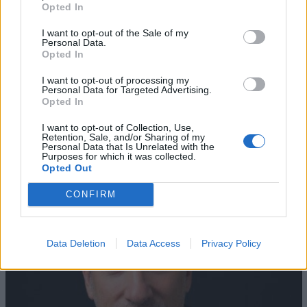
Opted In
I want to opt-out of the Sale of my
Personal Data.
Opted In
I want to opt-out of processing my
Personal Data for Targeted Advertising.
Opted In
AZIENDE E MERCATI
Davide Sechi
31/07/2026
I want to opt-out of Collection, Use,
Retention, Sale, and/or Sharing of my
Dal lusso circolare all’intelligenza artificiale: come
Personal Data that Is Unrelated with the
Lenush Saf costruisce un ecosistema tra creatività,
Purposes for which it was collected.
Opted Out
impresa e musica
CONFIRM
Data Deletion
Data Access
Privacy Policy