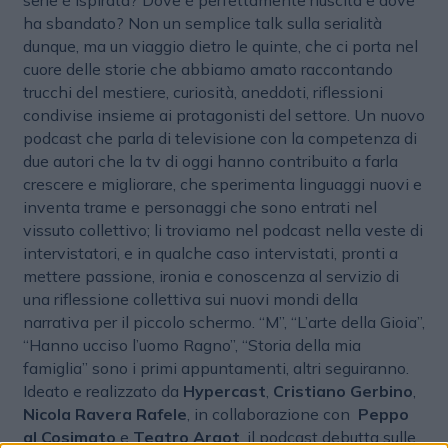
serie è ispirata? Dove è perfettamente riuscita e dove
ha sbandato? Non un semplice talk sulla serialità
dunque, ma un viaggio dietro le quinte, che ci porta nel
cuore delle storie che abbiamo amato raccontando
trucchi del mestiere, curiosità, aneddoti, riflessioni
condivise insieme ai protagonisti del settore. Un nuovo
podcast che parla di televisione con la competenza di
due autori che la tv di oggi hanno contribuito a farla
crescere e migliorare, che sperimenta linguaggi nuovi e
inventa trame e personaggi che sono entrati nel
vissuto collettivo; li troviamo nel podcast nella veste di
intervistatori, e in qualche caso intervistati, pronti a
mettere passione, ironia e conoscenza al servizio di
una riflessione collettiva sui nuovi mondi della
narrativa per il piccolo schermo. “M”, “L’arte della Gioia”,
“Hanno ucciso l’uomo Ragno”, “Storia della mia
famiglia” sono i primi appuntamenti, altri seguiranno.
Ideato e realizzato da
Hypercast
,
Cristiano Gerbino
,
Nicola Ravera Rafele
, in collaborazione con
Peppo
al Cosimato
e
Teatro Argot
, il podcast debutta sulle