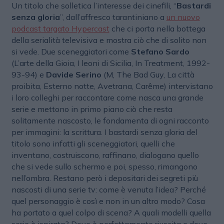
Un titolo che solletica l’interesse dei cinefili, “
Bastardi
senza gloria
”, dall’affresco tarantiniano a
un nuovo
podcast targato Hypercast
che ci porta nella bottega
della serialità televisiva e mostra ciò che di solito non
si vede. Due sceneggiatori come
Stefano Sardo
(L’arte della Gioia, I leoni di Sicilia, In Treatment, 1992-
93-94) e
Davide Serino
(M, The Bad Guy, La città
proibita, Esterno notte, Avetrana, Carême) intervistano
i loro colleghi per raccontare come nasca una grande
serie e mettono in primo piano ciò che resta
solitamente nascosto, le fondamenta di ogni racconto
per immagini: la scrittura. I bastardi senza gloria del
titolo sono infatti gli sceneggiatori, quelli che
inventano, costruiscono, raffinano, dialogano quello
che si vede sullo schermo e poi, spesso, rimangono
nell’ombra. Restano però i depositari dei segreti più
nascosti di una serie tv: come è venuta l’idea? Perché
quel personaggio è così e non in un altro modo? Cosa
ha portato a quel colpo di scena? A quali modelli quella