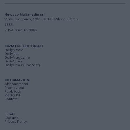
Newsco Multimedia srl
Viale Teodorico, 19/2 – 20149 Milano, ROC n.
1886
P. IVA 06418220965
INIZIATIVE EDITORIALI
DailyMedia
DailyNet
DailyMagazine
DailyOnAir
DailyOnAir (Podcast)
INFORMAZIONI
Abbonamenti
Promozioni
Pubblicità
Media Kit
Contatti
LEGAL
Cookies
Privacy Policy