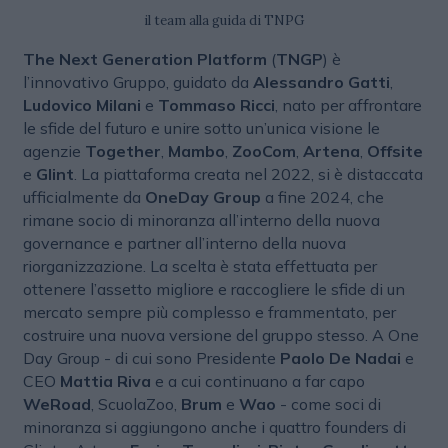
il team alla guida di TNPG
The Next Generation Platform
(
TNGP
) è
l’innovativo Gruppo, guidato da
Alessandro Gatti
,
Ludovico Milani
e
Tommaso Ricci
, nato per affrontare
le sfide del futuro e unire sotto un’unica visione le
agenzie
Together
,
Mambo
,
ZooCom
,
Artena
,
Offsite
e
Glint
. La piattaforma creata nel 2022, si è distaccata
ufficialmente da
OneDay Group
a fine 2024, che
rimane socio di minoranza all’interno della nuova
governance e partner all’interno della nuova
riorganizzazione. La scelta è stata effettuata per
ottenere l’assetto migliore e raccogliere le sfide di un
mercato sempre più complesso e frammentato, per
costruire una nuova versione del gruppo stesso. A One
Day Group - di cui sono Presidente
Paolo De Nadai
e
CEO
Mattia Riva
e a cui continuano a far capo
WeRoad
, ScuolaZoo,
Brum
e
Wao
- come soci di
minoranza si aggiungono anche i quattro founders di