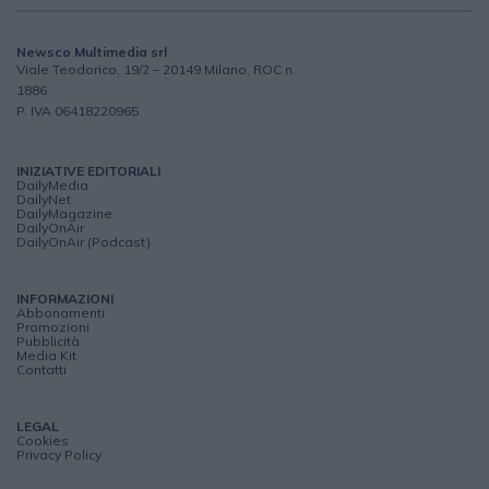
Newsco Multimedia srl
Viale Teodorico, 19/2 – 20149 Milano, ROC n.
1886
P. IVA 06418220965
INIZIATIVE EDITORIALI
DailyMedia
DailyNet
DailyMagazine
DailyOnAir
DailyOnAir (Podcast)
INFORMAZIONI
Abbonamenti
Promozioni
Pubblicità
Media Kit
Contatti
LEGAL
Cookies
Privacy Policy