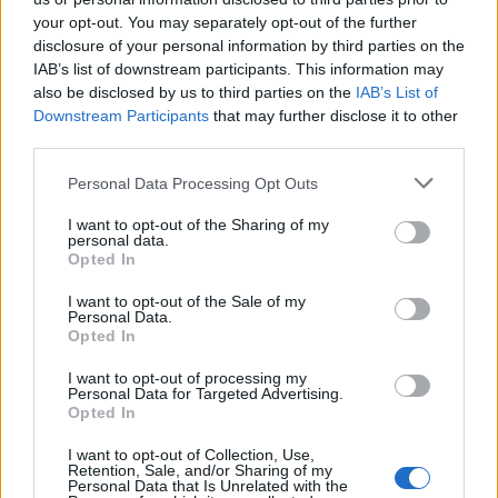
valore per tutti: agenzie, clienti, persone e partner.
your opt-out. You may separately opt-out of the further
Coltiviamo talenti, investiamo nel benessere delle
disclosure of your personal information by third parties on the
persone e promuoviamo un ambiente basato su
IAB’s list of downstream participants. This information may
collaborazione e creatività sana, convinti che sia, oltre
also be disclosed by us to third parties on the
IAB’s List of
che una responsabilità, la strada migliore per
Downstream Participants
that may further disclose it to other
soddisfare le nostre ambizioni di business”.
third parties.
Personal Data Processing Opt Outs
Risultati concreti nel tempo
I want to opt-out of the Sharing of my
Sebbene formalmente The Next Generation Platform
personal data.
sia operativa da pochi mesi, sono già diversi gli
Opted In
obiettivi e i risultati ottenuti dalla piattaforma e dalle
I want to opt-out of the Sale of my
singole agenzie che operano al suo interno negli ultimi
Personal Data.
anni. Il Gruppo ha infatti conquistato clienti come
Opted In
Mikado
,
Fonzies
,
KPMG
,
Alleanza Assicurazioni
,
I want to opt-out of processing my
Sodalis
,
Intesa San Paolo
,
Nintendo
,
Chupa Chups
Personal Data for Targeted Advertising.
e
Lactalis
, e stretto recentemente collaborazioni con
Opted In
Amazon
,
Bic
,
Del Monte
,
Bang & Olufsen
,
FujiFilm
,
I want to opt-out of Collection, Use,
Maserati
,
Nestlè
,
Edgewell
e
Saugella
, chiudendo il
Retention, Sale, and/or Sharing of my
Personal Data that Is Unrelated with the
2024 con un fatturato di 15 milioni di euro, parte