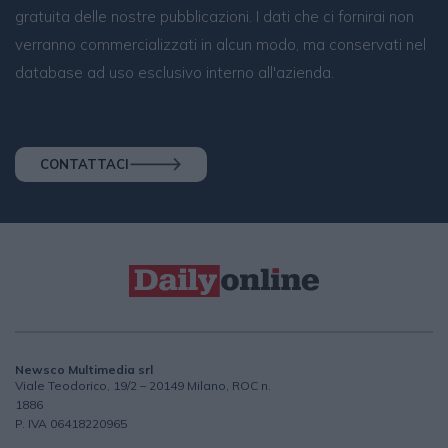
gratuita delle nostre pubblicazioni. I dati che ci fornirai non
verranno commercializzati in alcun modo, ma conservati nel
database ad uso esclusivo interno all'azienda.
CONTATTACI
Newsco Multimedia srl
Viale Teodorico, 19/2 – 20149 Milano, ROC n.
1886
P. IVA 06418220965