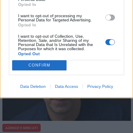
Opted In
AZIENDE E MERCATI
I want to opt-out of processing my
Davide Sechi
31/07/2026
Personal Data for Targeted Advertising.
Dal lusso circolare all’intelligenza artificiale: come
Opted In
Lenush Saf costruisce un ecosistema tra creatività,
impresa e musica
I want to opt-out of Collection, Use,
Retention, Sale, and/or Sharing of my
Personal Data that Is Unrelated with the
Purposes for which it was collected.
Opted Out
CONFIRM
Data Deletion
Data Access
Privacy Policy
AZIENDE E MERCATI