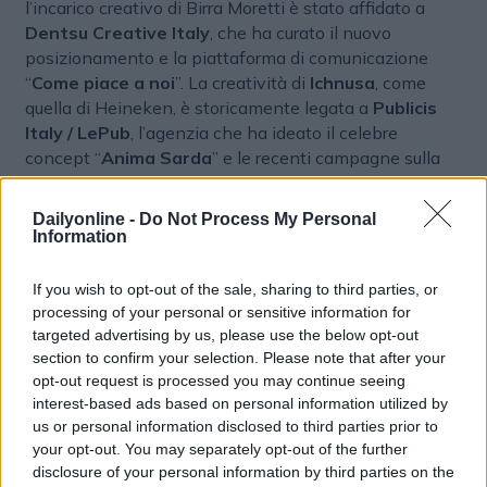
l’incarico creativo di Birra Moretti è stato affidato a
Dentsu Creative Italy
, che ha curato il nuovo
posizionamento e la piattaforma di comunicazione
“
Come piace a noi
”. La creatività di
Ichnusa
, come
quella di Heineken, è storicamente legata a
Publicis
Italy / LePub
, l’agenzia che ha ideato il celebre
concept “
Anima Sarda
” e le recenti campagne sulla
sostenibilità in collaborazione con
Legambiente
.
Dailyonline -
Do Not Process My Personal
I commenti
Information
Bram Westenbrink
, Chief Commercial Officer di
If you wish to opt-out of the sale, sharing to third parties, or
Heineken dichiara: “Questo rappresenta un passo
processing of your personal or sensitive information for
significativo nella strategia di crescita EverGreen 2030
targeted advertising by us, please use the below opt-out
di Heineken e nell’ambizione di costruire un modello di
section to confirm your selection. Please note that after your
agenzia più snello, efficace e a prova di futuro,
opt-out request is processed you may continue seeing
progettato per offrire un maggiore impatto creativo,
interest-based ads based on personal information utilized by
efficienza operativa e coerenza su larga scala. Il
us or personal information disclosed to third parties prior to
your opt-out. You may separately opt-out of the further
passaggio a un numero minore di agenzie partner, ma
disclosure of your personal information by third parties on the
di qualità superiore e di dimensioni maggiori, fa parte