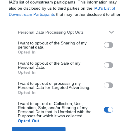
IAB’s list of downstream participants. This information may
della nostra più ampia trasformazione commerciale
also be disclosed by us to third parties on the
IAB’s List of
Freddyai”. Commentando l’annuncio,
Jorn Socquet
,
Downstream Participants
that may further disclose it to other
Senior Director Global Brand Impact & Growth
third parties.
Transformation di Heineken, ha dichiarato: “Il nostro
nuovo ecosistema di agenzie è un fattore chiave per la
Personal Data Processing Opt Outs
nostra ambizione di costruire marchi più forti e
I want to opt-out of the Sharing of my
distintivi su larga scala. Collaborando con un numero
personal data.
più ristretto di agenzie di livello mondiale, creiamo le
Opted In
condizioni per una collaborazione più profonda, una
I want to opt-out of the Sale of my
maggiore focalizzazione strategica e una creatività di
Personal Data.
maggiore impatto. Allo stesso tempo, questo modello
Opted In
ci consente di operare con maggiore velocità ed
I want to opt-out of processing my
efficienza, garantendo la fornitura di un lavoro di alta
Personal Data for Targeted Advertising.
qualità in modo costante per il nostro portafoglio di
Opted In
marchi a livello globale e locale. Siamo grati a tutte le
I want to opt-out of Collection, Use,
agenzie partecipanti per il loro impegno durante
Retention, Sale, and/or Sharing of my
questo lungo processo. La qualità del pensiero, della
Personal Data that Is Unrelated with the
Purposes for which it was collected.
creatività e del talento dimostrati è stata eccezionale”.
Opted Out