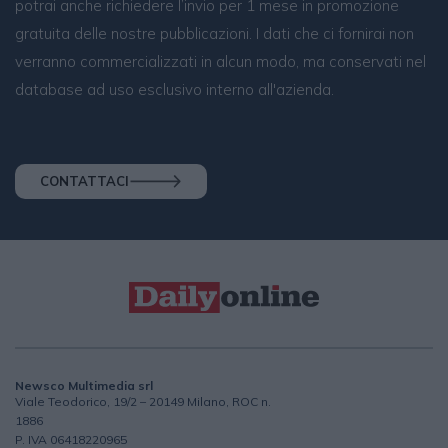
potrai anche richiedere l’invio per 1 mese in promozione
gratuita delle nostre pubblicazioni. I dati che ci fornirai non
verranno commercializzati in alcun modo, ma conservati nel
database ad uso esclusivo interno all'azienda.
CONTATTACI
Newsco Multimedia srl
Viale Teodorico, 19/2 – 20149 Milano, ROC n.
1886
P. IVA 06418220965