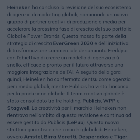
Heineken
ha concluso la revisione del suo ecosistema
di agenzie di marketing globali, nominando un nuovo
gruppo di partner creativi, di produzione e media per
accelerare la prossima fase di crescita del suo portfolio
Global e Power Brands. Questa mossa fa parte della
strategia di crescita
EverGreen 2030
e dell’iniziativa
di trasformazione commerciale denominata Freddyai,
con l’obiettivo di creare un modello di agenzia più
snello, efficace e pronto per il futuro attraverso una
maggiore integrazione dell’AI. A seguito della gara,
quindi, Heineken ha confermato dentsu come agenzia
per i media globali, mentre Publicis ha vinto l’incarico
per la produzione globale. Il team creativo globale è
stato consolidato tra tre holding:
Publicis
,
WPP
e
Stagwell
. La creatività per il marchio Heineken non
rientrava nell’ambito di questa revisione e continua ad
essere gestita da Publicis (
LePub
). Questa nuova
struttura garantisce che i marchi globali di Heineken,
ovvero
Amstel
,
Birra Moretti
,
Desperados
e
Tiger
,