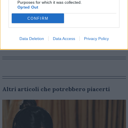
Purposes for which it was collected.
bene a noi. Sui tempi siamo sempre aperti. The sooner
Opted Out
the better, come dicono gli inglesi».
CONFIRM
MILANO CORTINA 2026
TV
SPORT
Data Deletion
Data Access
Privacy Policy
Altri articoli che potrebbero piacerti