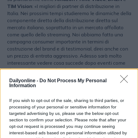
TIM Vision
: «I migliori di partner di distribuzione in
Italia. Nei prossimi tempi studieremo le dinamiche della
componente diretta della distribuzione diretta sul
mercato italiano, soprattutto in un mercato affollato
come quello dello streaming. Noi abbiamo fatto una
campagna consumer importante in termini di
costruzione del brand e di testimonial, direi anche con
un prezzo di entrata aggressivo. Adesso sarà molto
interessante vedere cosa succede dopo eventi come
gli Australian Open e le Olimpiadi che hanno un
grande appeal sul pubblico. Per il momento, però,
Dailyonline -
Do Not Process My Personal
siamo abbastanza in una situazione confortevole
Information
perché abbiamo un pochino tutte le tipologie di
distribuzione». Agli appuntamenti sportivi di grido si
If you wish to opt-out of the sale, sharing to third parties, or
aggiunge la prima grande produzione locale italiana,
processing of your personal or sensitive information for
‘
Portobello
’ (20 febbraio): «Sarà interessante vedere
targeted advertising by us, please use the below opt-out
come andrà questa serie che ha avuto critiche molto
section to confirm your selection. Please note that after your
positive. Ci darà subito il segnale di quanto il mercato
opt-out request is processed you may continue seeing
interest-based ads based on personal information utilized by
ancora sia recettivo rispetto a questo tipo di prodotti».