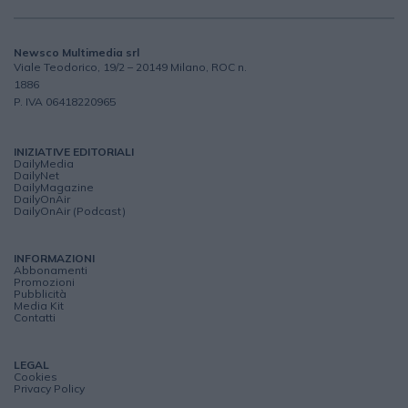
Newsco Multimedia srl
Viale Teodorico, 19/2 – 20149 Milano, ROC n.
1886
P. IVA 06418220965
INIZIATIVE EDITORIALI
DailyMedia
DailyNet
DailyMagazine
DailyOnAir
DailyOnAir (Podcast)
INFORMAZIONI
Abbonamenti
Promozioni
Pubblicità
Media Kit
Contatti
LEGAL
Cookies
Privacy Policy