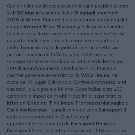
Con un bilancio di raccolta pubblicitaria positivo si apre
su
HBO Max
la stagione delle
Olimpiadi Invernali
2026
di
Milano-Cortina
. La piattaforma streaming del
gruppo
Warner Bros. Discovery
è da poco sbarcata
in Italia e registra un «interesse notevole» per i Giochi
da parte degli investitori adv e anche una partenza
molto buona «su tutte le piattaforme sia dirette sia
partner. I numeri dell’offerta: oltre 2000 persone
impegnate sull’evento olimpico, 865 ore di diretta più
200 di approfondimenti distribuite in 45 Paesi; un
quartier generale avveniristico, la
WBD House
, nel
cuore del Villaggio Olimpico di Cortina d’Ampezzo; altri
due studi, a Livigno e a Milano (Casa Italia); oltre 100
campioni olimpici coinvolti in qualità di esperti tra cui
Kristian Ghedina
,
Tina Maze
,
Francesca Marsaglia
e
Carolina Kostner
. I canali coinvolti sono
Eurosport 1
,
dedicato interamente ai Giochi con gli
approfondimenti prodotti da
Eurosport Italia
, ed
Eurosport 2
con la diretta integrale dei 116 eventi da