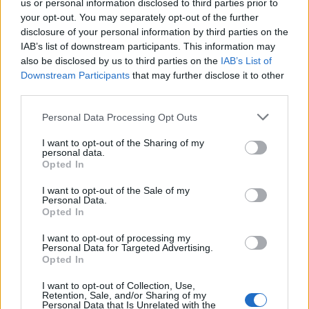
us or personal information disclosed to third parties prior to
Sul fronte serie tv sono arrivo altri titoli originali: uno sul
your opt-out. You may separately opt-out of the further
caso di
Melania Rea
, la comedy ‘
Peccato
’ con
disclosure of your personal information by third parties on the
Emanuela Fanelli
, ‘
In utero
’ con
Sergio Castellitto
.
IAB’s list of downstream participants. This information may
Sono anche stati annunciati i docu-film su Gina
also be disclosed by us to third parties on the
IAB’s List of
Lollobrigida e sulla vicenda di Saman Abbas. Non ci
Downstream Participants
that may further disclose it to other
sono dati ufficiali sugli obiettivi di abbonamento di
third parties.
HBO Max in Italia, ma a livello mondiale la piattaforma
ne vanta oltre 150 milioni. La strategia, in generale,
Personal Data Processing Opt Outs
sarà quella di preservare la componente premium e
I want to opt-out of the Sharing of my
limitare al massimo l’esposizione in chiaro; tuttavia, un
personal data.
prodotto come ‘Portobello’ potrebbe avere anche un
Opted In
passaggio sul
Nove
, magari l’anno prossimo. Per
I want to opt-out of the Sale of my
quanto riguarda, invece,
Sky
«è un player importante
Personal Data.
con cui continuiamo ad avere comunque rapporti di
Opted In
vario tipo. La partnership è continua e potrà evolvere
I want to opt-out of processing my
in mille modi. In un mercato come quello italiano non ci
Personal Data for Targeted Advertising.
sono mille soggetti e quelli rilevanti devono trovare
Opted In
modi di collaborare. Lo sport è la cosa più probabile, le
I want to opt-out of Collection, Use,
discussioni sono veramente su tanti ambiti, dovremo
Retention, Sale, and/or Sharing of my
Personal Data that Is Unrelated with the
capire qual è la combinazione che va bene a loro e va