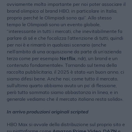
ovviamente molto importante per noi poter associare il
brand olimpico al brand HBO, in particolare in Italia,
proprio perché le Olimpiadi sono qui”. Allo stesso
tempo le Olimpiadi sono un evento globale,
“interessante in tutti i mercati, che inevitabilmente fa
parlare di sé e che focalizza l’attenzione di tutti, quindi
per noi è e rimarrà in qualsiasi scenario (anche
nell’ambito di una acquisizione da parte di un’azienda
terza come per esempio
Netflix
, ndr), un brand e un
contenuto fondamentale». Tornando sul tema della
raccolta pubblicitaria, il 2025 è stato «un buon anno, ci
siamo difesi bene. Anche noi, come tutto il mercato,
sull’ultimo quarto abbiamo avuto un po’ di flessione,
però tutto sommato siamo abbastanza in linea, e in
generale vediamo che il mercato italiano resta solido».
In arrivo produzioni originali scripted
HBO Max si avvale della distribuzione sul proprio sito e
su piattaforme come
Amazon Prime Video
,
DAZN
e