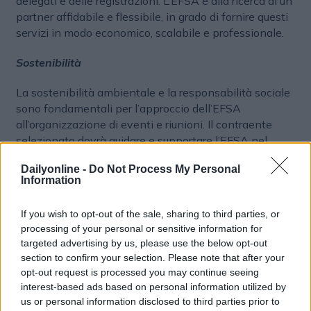
delegati e delle registrazioni. L’EFSA è alla ricerca di un
partner affidabile e flessibile, in grado di fornire questi
servizi in modo economico, scalabile e professionale.
Sostenibilità
La sostenibilità ambientale e la responsabilità sociale
sono fondamentali per l’approccio dell’EFSA
all’organizzazione di eventi e riunioni. Il contraente
selezionato dovrà guidare e supportare l’EFSA nel
monitoraggio e nella mitigazione dell’impatto sociale,
Dailyonline -
Do Not Process My Personal
economico e ambientale delle sue attività, utilizzando
Information
indicatori chiaramente definiti per monitorarne le
prestazioni. Altrettanto importante è l’aspetto
If you wish to opt-out of the sale, sharing to third parties, or
dell’ospitalità, che dovrebbe essere integrato in tutta
processing of your personal or sensitive information for
l’erogazione del servizio. Ciò include un’attenzione
targeted advertising by us, please use the below opt-out
all’estetica e un’attenzione ai dettagli elegante ma
section to confirm your selection. Please note that after your
sobria, in linea con i valori del servizio pubblico. L’EFSA
opt-out request is processed you may continue seeing
organizza eventi e riunioni che rientrano in tre
interest-based ads based on personal information utilized by
categorie principali: Scientifico, Istituzionale,
us or personal information disclosed to third parties prior to