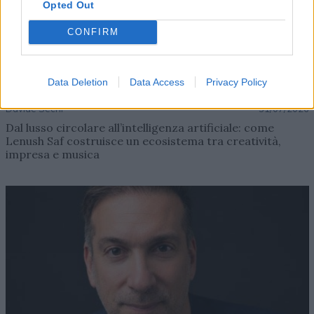
Opted Out
CONFIRM
Data Deletion
Data Access
Privacy Policy
AZIENDE E MERCATI
Davide Sechi
31/07/2026
Dal lusso circolare all’intelligenza artificiale: come
Lenush Saf costruisce un ecosistema tra creatività,
impresa e musica