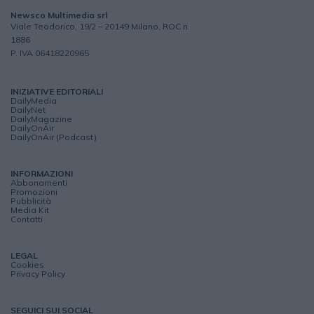
Newsco Multimedia srl
Viale Teodorico, 19/2 – 20149 Milano, ROC n.
1886
P. IVA 06418220965
INIZIATIVE EDITORIALI
DailyMedia
DailyNet
DailyMagazine
DailyOnAir
DailyOnAir (Podcast)
INFORMAZIONI
Abbonamenti
Promozioni
Pubblicità
Media Kit
Contatti
LEGAL
Cookies
Privacy Policy
SEGUICI SUI SOCIAL