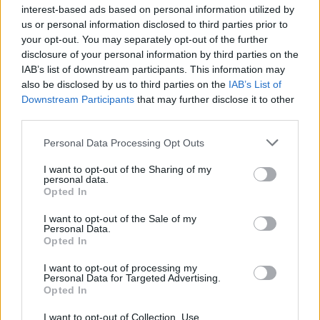
interest-based ads based on personal information utilized by
us or personal information disclosed to third parties prior to
your opt-out. You may separately opt-out of the further
disclosure of your personal information by third parties on the
IAB’s list of downstream participants. This information may
also be disclosed by us to third parties on the
IAB’s List of
Downstream Participants
that may further disclose it to other
third parties.
Personal Data Processing Opt Outs
AZIENDE E MERCATI
I want to opt-out of the Sharing of my
Davide Sechi
31/07/2026
personal data.
Opted In
Dal lusso circolare all’intelligenza artificiale: come
Lenush Saf costruisce un ecosistema tra creatività,
I want to opt-out of the Sale of my
impresa e musica
Personal Data.
Opted In
I want to opt-out of processing my
Personal Data for Targeted Advertising.
Opted In
I want to opt-out of Collection, Use,