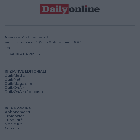
Newsco Multimedia srl
Viale Teodorico, 19/2 – 20149 Milano, ROC n.
1886
P. IVA 06418220965
INIZIATIVE EDITORIALI
DailyMedia
DailyNet
DailyMagazine
DailyOnAir
DailyOnAir (Podcast)
INFORMAZIONI
Abbonamenti
Promozioni
Pubblicità
Media Kit
Contatti