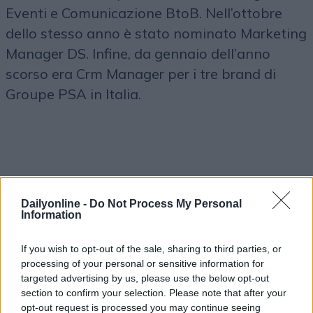
Eventi e Comunicazione BtoB. Nell’ottobre
dello stesso anno è stato nominato Marketing
Manager DS. Infine, da gennaio dell’anno
scorso era Crm Manager per i tre brand di
Groupe PSA in Italia.
Dailyonline -
Do Not Process My Personal
Information
If you wish to opt-out of the sale, sharing to third parties, or
Altri articoli che potrebbero piacerti
processing of your personal or sensitive information for
targeted advertising by us, please use the below opt-out
section to confirm your selection. Please note that after your
opt-out request is processed you may continue seeing