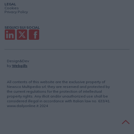
LEGAL
Cookies
Privacy Policy
SEGUICI SUI SOCIAL
Design&Dev
by
Webpills
All contents of this website are the exclusive property of
Newsco Multipedia srl; they are reserved and protected by
the current regulations for the protection of intellectual
property rights. Any illicit and/or unauthorized use shall be
considered illegal in accordance with Italian law no. 633/41.
www.dailyonline.it 2024