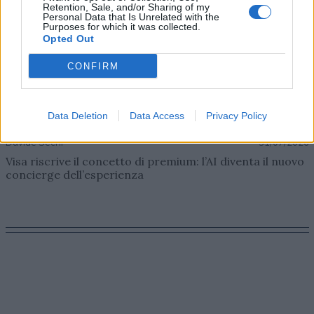
Retention, Sale, and/or Sharing of my
Personal Data that Is Unrelated with the
Purposes for which it was collected.
Opted Out
CONFIRM
Data Deletion
Data Access
Privacy Policy
AZIENDE E MERCATI
Davide Sechi
31/07/2026
Visa riscrive il concetto di premium: l’AI diventa il nuovo
concierge dell’esperienza