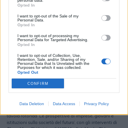
personal data.
Opted In
Europea, con il 51% dei cittadini europei che si fida
delle istituzioni dell’Unione. L’Unione Europea ha
I want to opt-out of the Sale of my
destinato ingenti risorse (Next Generation EU e Green
Personal Data.
Opted In
Deal) a missioni e iniziative comunitarie per il periodo
2021-2027, diffondendo a livello globale - attraverso
I want to opt-out of processing my
il cosiddetto ‘Effetto Bruxelles’ - nuovi modelli di
Personal Data for Targeted Advertising.
Opted In
governance che promuovono la sostenibilità,
l’inclusione e la tutela dei diritti.
I want to opt-out of Collection, Use,
Retention, Sale, and/or Sharing of my
Personal Data that Is Unrelated with the
Gli interventi
Purposes for which it was collected.
Opted Out
Numerosi gli interventi, tra cui quello di
Nico
Acampora
, Fondatore di
PizzAut
, che ha ribadito con
CONFIRM
forza l’importanza di mettere l’inclusione al centro per
costruire una società futura in cui valorizzare e
realizzare i sogni di tutti, senza barriere e limiti. I temi
Data Deletion
Data Access
Privacy Policy
chiave del paper sono stati approfonditi anche nella
tavola rotonda ‘Le prospettive di imprese, giovani e
istituzioni sulla società del futuro’, con gli interventi di