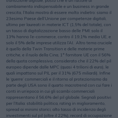
transizione digitale, posto che è un fattore di
cambiamento indispensabile e un business in grande
crescita, l’Italia mostra di essere molto indietro: siamo il
23esimo Paese dell’Unione per competenze digitali,
ultimo per laureati in materie ICT (1,5% del totale), con
un tasso di digitalizzazione basso delle PMI: solo il
13% hanno l’e-commerce, contro il 19,1% media UE, e
solo il 5% delle imprese utilizza l’AI. Altro tema cruciale
è quello della Twin Transition e delle materie prime
critiche, e il ruolo della Cina, 1° fornitore UE con il 56%
della quota complessiva, considerato che il 22% del pil
europeo dipende dalle MPC (quasi 4 trilioni di euro), le
quali impattano sul PIL per il 31% (675 miliardi). Infine
le ‘guerre’ commerciali e il ritorno al protezionismo da
parte degli USA sono il quarto macrotrend con cui fare i
conti in un’epoca in cui gli scambi commerciali
rappresentano il 56,6% del pil globale. Segnali positivi
per l’Italia: stabilità politica, rating in miglioramento,
spread ai minimi storici, alto tasso di incidenza degli
investimenti sul pil (oltre il 22%), record di occupazione