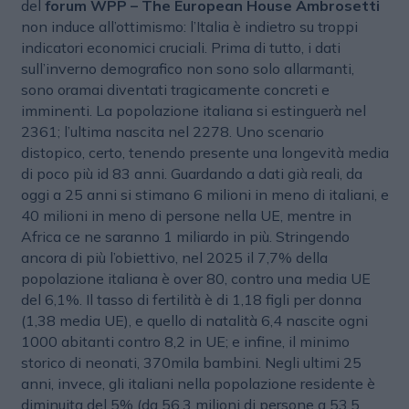
del
forum WPP – The European House Ambrosetti
non induce all’ottimismo: l’Italia è indietro su troppi
indicatori economici cruciali. Prima di tutto, i dati
sull’inverno demografico non sono solo allarmanti,
sono oramai diventati tragicamente concreti e
imminenti. La popolazione italiana si estinguerà nel
2361; l’ultima nascita nel 2278. Uno scenario
distopico, certo, tenendo presente una longevità media
di poco più id 83 anni. Guardando a dati già reali, da
oggi a 25 anni si stimano 6 milioni in meno di italiani, e
40 milioni in meno di persone nella UE, mentre in
Africa ce ne saranno 1 miliardo in più. Stringendo
ancora di più l’obiettivo, nel 2025 il 7,7% della
popolazione italiana è over 80, contro una media UE
del 6,1%. Il tasso di fertilità è di 1,18 figli per donna
(1,38 media UE), e quello di natalità 6,4 nascite ogni
1000 abitanti contro 8,2 in UE; e infine, il minimo
storico di neonati, 370mila bambini. Negli ultimi 25
anni, invece, gli italiani nella popolazione residente è
diminuita del 5% (da 56,3 milioni di persone a 53,5