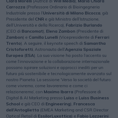
Clara Morelli
(Autrice di
Will Media
),
Maria Chiara
Carrozza
(Professore Ordinario di Bioingegneria
Industriale presso l’
Università di Milano Bicocca
, già
Presidente del
CNR
e già Ministro dell’Istruzione,
dell’Università e della Ricerca),
Fabrizio Burlando
(CEO di
Bancomat
),
Elena Zambon
(Presidente di
Zambon
) e
Camilla Lunelli
(Vicepresidente di
Ferrari
Trento
). A seguire, il keynote speech di
Samantha
Cristoforetti
, Astronauta dell’
Agenzia Spaziale
Europea
(
ESA
). La sua visione ha posto l’accento su
come l’innovazione e la collaborazione internazionale
possano ispirare soluzioni e approcci inediti per un
futuro più sostenibile e tecnologicamente avanzato sul
nostro Pianeta. La sessione ‘Verso la società del futuro:
come vivremo, come lavoreremo e come ci
relazioneremo’, con
Maximo Ibarra
(Professore di
Digital & AI Marketing presso
Luiss
e
Luiss Business
School
e già CEO di
Engineering
),
Francesca
dell’Antoglietta
(EMEA Marketing and CSR Director
Optical Retail di
EssilorLuxottica
) e
Fabio Lazzerini