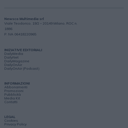
Newsco Multimedia srl
Viale Teodorico, 19/2 – 20149 Milano, ROC n.
1886
P. IVA 06418220965
INIZIATIVE EDITORIALI
DailyMedia
DailyNet
DailyMagazine
DailyOnAir
DailyOnAir (Podcast)
INFORMAZIONI
Abbonamenti
Promozioni
Pubblicità
Media Kit
Contatti
LEGAL
Cookies
Privacy Policy