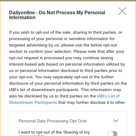
integra sviluppo tecnologico con i bisogni sociali. I
giovani ‘scappano’ dall’Italia e non credono nella
Dailyonline -
Do Not Process My Personal
politica tradizionale: tuttavia mostrano una profonda
Information
sensibilità verso i grandi temi globali, in particolare la
sostenibilità ambientale e sociale, e oltre il 50% degli
If you wish to opt-out of the sale, sharing to third parties, or
under-24 esprime ottimismo per il proprio futuro nei
processing of your personal or sensitive information for
prossimi 5 anni, riponendo grande fiducia nelle
targeted advertising by us, please use the below opt-out
istituzioni locali e sovranazionali, come il Parlamento
section to confirm your selection. Please note that after your
opt-out request is processed you may continue seeing
Europeo. Nel rapporto con il lavoro, oltre alla
interest-based ads based on personal information utilized by
retribuzione, emergono tra i più giovani nuove priorità
us or personal information disclosed to third parties prior to
quali il work-life balance e la coerenza dell’ambiente
your opt-out. You may separately opt-out of the further
lavorativo con i propri valori. In questo scenario, le
disclosure of your personal information by third parties on the
prospettive delle imprese indicano una crescente
IAB’s list of downstream participants. This information may
integrazione dei criteri ESG (Environmental, Social,
also be disclosed by us to third parties on the
IAB’s List of
Governance) come fattore strategico chiave (con un
Downstream Participants
that may further disclose it to other
punteggio superiore a 8 su 10 nella selezione degli
third parties.
investimenti), riconoscendone i benefici in termini di
reputazione e performance (con un aumento di
Personal Data Processing Opt Outs
redditività del +61%). Un’analisi delle istituzioni rivela
I want to opt-out of the Sharing of my
una maggiore consapevolezza e resilienza dell’Unione