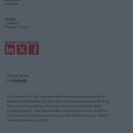
Contatti
LEGAL
Cookies
Privacy Policy
SEGUICI SUI SOCIAL
Design&Dev
by
Webpills
All contents of this website are the exclusive property of
Newsco Multipedia srl; they are reserved and protected by
the current regulations for the protection of intellectual
property rights. Any illicit and/or unauthorized use shall be
considered illegal in accordance with Italian law no. 633/41.
www.dailyonline.it 2024