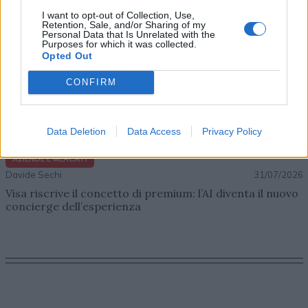
I want to opt-out of Collection, Use,
Retention, Sale, and/or Sharing of my
Personal Data that Is Unrelated with the
Purposes for which it was collected.
Opted Out
CONFIRM
Data Deletion
Data Access
Privacy Policy
AZIENDE E MERCATI
Davide Sechi
31/07/2026
Visa riscrive il concetto di premium: l’AI diventa il nuovo
concierge dell’esperienza