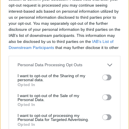
opt-out request is processed you may continue seeing
interest-based ads based on personal information utilized by
us or personal information disclosed to third parties prior to
your opt-out. You may separately opt-out of the further
disclosure of your personal information by third parties on the
IAB’s list of downstream participants. This information may
also be disclosed by us to third parties on the
IAB’s List of
Downstream Participants
that may further disclose it to other
third parties.
Personal Data Processing Opt Outs
I want to opt-out of the Sharing of my
personal data.
AZIENDE E MERCATI
Opted In
Davide Sechi
31/07/2026
Dal lusso circolare all’intelligenza artificiale: come
I want to opt-out of the Sale of my
Personal Data.
Lenush Saf costruisce un ecosistema tra creatività,
Opted In
impresa e musica
I want to opt-out of processing my
Personal Data for Targeted Advertising.
Opted In