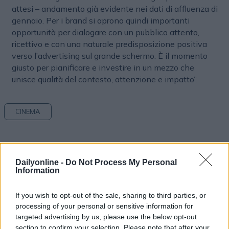
attesi – andamento già evidente nei dati di affluenza di
gennaio. Per i brand si aprono quindi importanti
opportunità per dialogare con un pubblico attento,
ricettivo e con una naturale predisposizione positiva
verso l’advertising sul grande schermo. È il momento
giusto per pianificare e investire in un mezzo che
unisce qualità del contesto, attenzione e impatto”.
CINEMA
Dailyonline -
Do Not Process My Personal
Information
If you wish to opt-out of the sale, sharing to third parties, or
processing of your personal or sensitive information for
Altri articoli che potrebbero piacerti
targeted advertising by us, please use the below opt-out
section to confirm your selection. Please note that after your