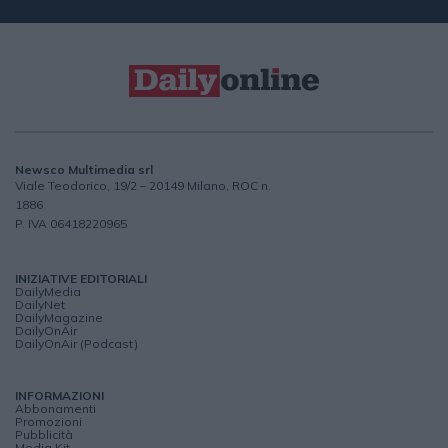
Newsco Multimedia srl
Viale Teodorico, 19/2 – 20149 Milano, ROC n.
1886
P. IVA 06418220965
INIZIATIVE EDITORIALI
DailyMedia
DailyNet
DailyMagazine
DailyOnAir
DailyOnAir (Podcast)
INFORMAZIONI
Abbonamenti
Promozioni
Pubblicità
Media Kit