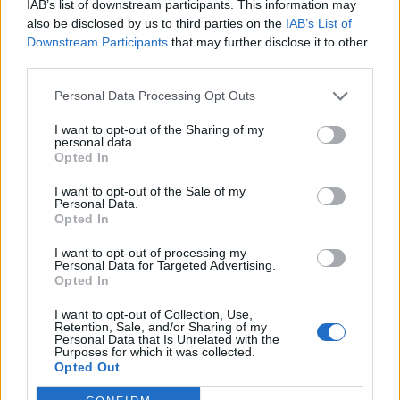
Gli obiettivi a breve e a lungo periodo: che risultati
IAB’s list of downstream participants. This information may
also be disclosed by us to third parties on the
IAB’s List of
volete raggiungere in termini di operatività, clienti
Downstream Participants
that may further disclose it to other
e fatturato?
third parties.
«L'obiettivo a breve termine è ovviamente quello di
Personal Data Processing Opt Outs
acquisire rapidamente clienti di prima qualità per
aiutarli nella loro strategia di ingresso e sviluppo nel
I want to opt-out of the Sharing of my
personal data.
mercato cinese, attraverso lo sviluppo di competenze
Opted In
di alto livello nelle aree di strategia, creatività,
operazioni e gestione dei progetti qui in Europa in
I want to opt-out of the Sale of my
Personal Data.
stretto coordinamento con i team in Cina. Ci
Opted In
proponiamo di diventare entro un anno l’agenzia
leader nella comunicazione digitale, specializzata nel
I want to opt-out of processing my
Personal Data for Targeted Advertising.
mercato cinese qui in Italia».
Opted In
Uno sguardo di scenario: come e cosa cambia, in
I want to opt-out of Collection, Use,
Retention, Sale, and/or Sharing of my
termini concettuali, tecnici e operativi nei vostri
Personal Data that Is Unrelated with the
settori nell’anno dell’emergenza sanitaria?
Purposes for which it was collected.
Opted Out
«Ogni settore di attività è stato colpito dalla pandemia