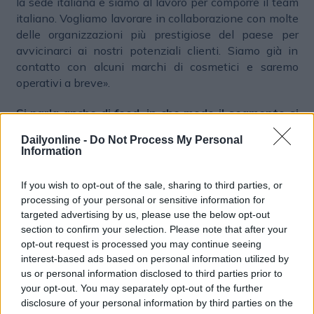
la sede italiana e siamo al lavoro per comporre il team
italiano. Vogliamo lavorare in collaborazione con molte
delle organizzazioni più prestigiose del paese per
avvicinarci ai nostri potenziali clienti. Siamo già in
contatto con alcuni marchi di cosmetici e saremo
operativi a breve».
Si parla anche di food, in che modo il segmento si
accorda con fashion e luxury?
Dailyonline -
Do Not Process My Personal
Information
«Proprio come la moda e i beni di lusso, anche i cibi
made in Italy hanno un posto speciale nel cuore dei
If you wish to opt-out of the sale, sharing to third parties, or
consumatori cinesi, che adorano spaghetti e pizza. Tra
processing of your personal or sensitive information for
tutti, il cibo italiano è anche quello a cui i cinesi si sono
targeted advertising by us, please use the below opt-out
adattati più velocemente. Soprattutto, considerate
section to confirm your selection. Please note that after your
tutte quelle specialità regionali come l'olio d'oliva o la
opt-out request is processed you may continue seeing
mozzarella di buffala. Cibo e lusso possono essere
interest-based ads based on personal information utilized by
promossi e venduti allo stesso modo, utilizzando i
us or personal information disclosed to third parties prior to
canali digitali appropriati».
your opt-out. You may separately opt-out of the further
disclosure of your personal information by third parties on the