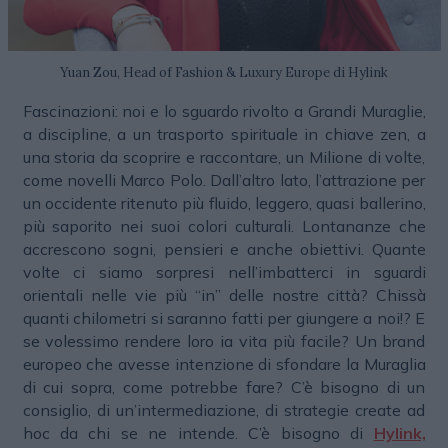
Yuan Zou, Head of Fashion & Luxury Europe di Hylink
Fascinazioni: noi e lo sguardo rivolto a Grandi Muraglie,
a discipline, a un trasporto spirituale in chiave zen, a
una storia da scoprire e raccontare, un Milione di volte,
come novelli Marco Polo. Dall’altro lato, l’attrazione per
un occidente ritenuto più fluido, leggero, quasi ballerino,
più saporito nei suoi colori culturali. Lontananze che
accrescono sogni, pensieri e anche obiettivi. Quante
volte ci siamo sorpresi nell’imbatterci in sguardi
orientali nelle vie più “in” delle nostre città? Chissà
quanti chilometri si saranno fatti per giungere a noi!? E
se volessimo rendere loro ia vita più facile? Un brand
europeo che avesse intenzione di sfondare la Muraglia
di cui sopra, come potrebbe fare? C’è bisogno di un
consiglio, di un’intermediazione, di strategie create ad
hoc da chi se ne intende. C’è bisogno di
Hylink,