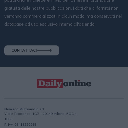
potrai anche richiedere l’invio per 1 mese in promozione
gratuita delle nostre pubblicazioni. I dati che ci fornirai non
verranno commercializzati in alcun modo, ma conservati nel
database ad uso esclusivo interno all'azienda.
CONTATTACI
Newsco Multimedia srl
Viale Teodorico, 19/2 – 20149 Milano, ROC n.
1886
P. IVA 06418220965