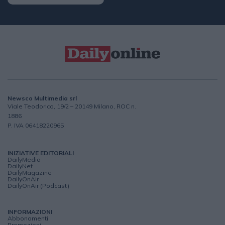
Newsco Multimedia srl
Viale Teodorico, 19/2 – 20149 Milano, ROC n.
1886
P. IVA 06418220965
INIZIATIVE EDITORIALI
DailyMedia
DailyNet
DailyMagazine
DailyOnAir
DailyOnAir (Podcast)
INFORMAZIONI
Abbonamenti
Promozioni