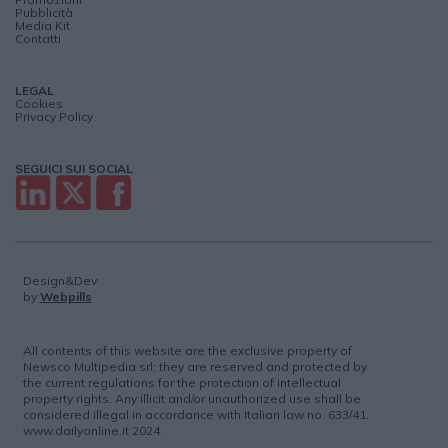
Pubblicità
Media Kit
Contatti
LEGAL
Cookies
Privacy Policy
SEGUICI SUI SOCIAL
Design&Dev
by
Webpills
All contents of this website are the exclusive property of
Newsco Multipedia srl; they are reserved and protected by
the current regulations for the protection of intellectual
property rights. Any illicit and/or unauthorized use shall be
considered illegal in accordance with Italian law no. 633/41.
www.dailyonline.it 2024