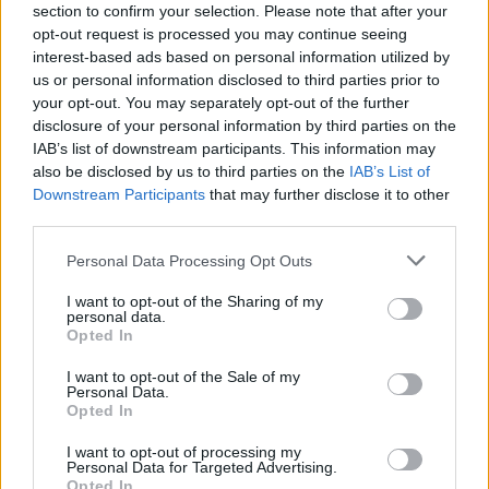
section to confirm your selection. Please note that after your
diversi fattori: dalle dimensioni dell'azienda, dal
opt-out request is processed you may continue seeing
settore, dal panorama dei competitor, dagli obiettivi del
interest-based ads based on personal information utilized by
brand e dalla loro capacità di investimento.
us or personal information disclosed to third parties prior to
Considerando tutte queste variabili, Hylink può
your opt-out. You may separately opt-out of the further
consigliare la soluzione più appropriata per raggiungere
disclosure of your personal information by third parties on the
il target di riferimento, per competere con successo e
IAB’s list of downstream participants. This information may
conquistare il mercato attraverso strategie efficaci,
also be disclosed by us to third parties on the
IAB’s List of
Downstream Participants
that may further disclose it to other
media creativi e strumenti innovativi. Un aspetto che
third parties.
non deve essere sottovalutato quando si decide di
entrare nel mercato cinese - e che tengo sempre a
Personal Data Processing Opt Outs
precisare - è che la Cina non è un piano a breve
termine. I brand devono essere pronti a questo e
I want to opt-out of the Sharing of my
personal data.
devono armarsi di pazienza, oltre che essere
Opted In
mentalmente preparati, creando una strategia mirata
che guardi al lungo termine. In linea generale, le
I want to opt-out of the Sale of my
Personal Data.
aziende dovrebbero concentrarsi sul maggior numero
Opted In
possibile di touchpoint quando entrano in Cina. Al
giorno d'oggi, infatti, l'online è ormai considerato un
I want to opt-out of processing my
Personal Data for Targeted Advertising.
imperativo, ma anche l’offline non va trascurato. La
Opted In