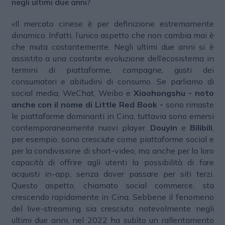
negli ultimi due anni?
«Il mercato cinese è per definizione estremamente
dinamico. Infatti, l’unico aspetto che non cambia mai è
che muta costantemente. Negli ultimi due anni si è
assistito a una costante evoluzione dell’ecosistema in
termini di piattaforme, campagne, gusti dei
consumatori e abitudini di consumo. Se parliamo di
social media, WeChat, Weibo e
Xiaohongshu
- noto
anche con il nome di Little Red Book -
sono rimaste
le piattaforme dominanti in Cina, tuttavia sono emersi
contemporaneamente nuovi player.
Douyin
e
Bilibili
,
per esempio, sono cresciute come piattaforme social e
per la condivisione di short-video, ma anche per la loro
capacità di offrire agli utenti la possibilità di fare
acquisti in-app, senza dover passare per siti terzi.
Questo aspetto, chiamato social commerce, sta
crescendo rapidamente in Cina. Sebbene il fenomeno
del live-streaming sia cresciuto notevolmente negli
ultimi due anni, nel 2022 ha subìto un rallentamento