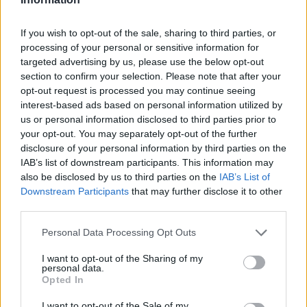
ambienti complessi. Ogni mese, il motore di ricerca
gestisce milioni di ricerche e analizza conversazioni
If you wish to opt-out of the sale, sharing to third parties, or
generate dall'intelligenza artificiale, contribuendo a
processing of your personal or sensitive information for
preservare la reputazione dei brand dei propri clienti.
targeted advertising by us, please use the below opt-out
Attualmente, Orama vanta oltre 1500 utenti attivi,
section to confirm your selection. Please note that after your
acquisiti esclusivamente attraverso il passaparola
opt-out request is processed you may continue seeing
nella comunità degli sviluppatori. L'azienda gestisce
interest-based ads based on personal information utilized by
us or personal information disclosed to third parties prior to
milioni di ricerche mensili, analizzando la qualità delle
your opt-out. You may separately opt-out of the further
conversazioni per proteggere la reputazione del
disclosure of your personal information by third parties on the
marchio. Il software gratuito di Orama registra circa
IAB’s list of downstream participants. This information may
mezzo milione di download al mese, offrendo agli
also be disclosed by us to third parties on the
IAB’s List of
utenti un prodotto senza restrizioni. Con un team
Downstream Participants
that may further disclose it to other
distribuito tra la sede legale di San Francisco e il centro
third parties.
di engineering e design in Italia, Orama mira a
rivoluzionare il mondo dell'e-commerce con soluzioni
Personal Data Processing Opt Outs
basate sull'intelligenza artificiale ad alte prestazioni e
I want to opt-out of the Sharing of my
precisione.
personal data.
Opted In
I want to opt-out of the Sale of my
AI