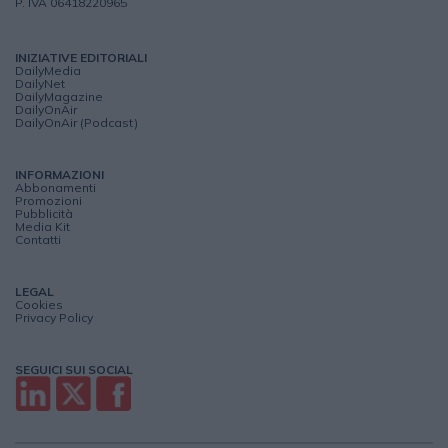
P. IVA 06418220965
INIZIATIVE EDITORIALI
DailyMedia
DailyNet
DailyMagazine
DailyOnAir
DailyOnAir (Podcast)
INFORMAZIONI
Abbonamenti
Promozioni
Pubblicità
Media Kit
Contatti
LEGAL
Cookies
Privacy Policy
SEGUICI SUI SOCIAL