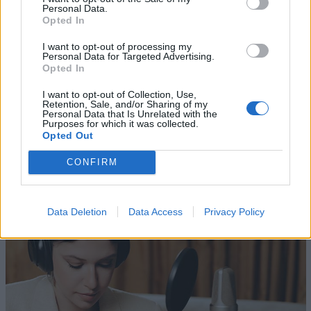
Personal Data.
Opted In
I want to opt-out of processing my
Personal Data for Targeted Advertising.
Opted In
I want to opt-out of Collection, Use,
Retention, Sale, and/or Sharing of my
Personal Data that Is Unrelated with the
Purposes for which it was collected.
Opted Out
Altri articoli che potrebbero piacerti
CONFIRM
Data Deletion
Data Access
Privacy Policy