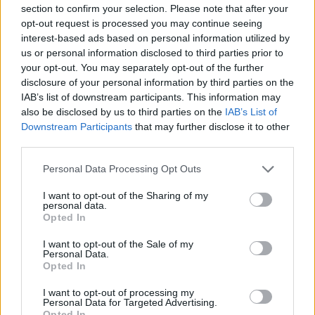
Safe Place per la comunità studentesca LGBT+, in
section to confirm your selection. Please note that after your
opt-out request is processed you may continue seeing
modo che possa sentirsi libera, ascoltata, supportata e
interest-based ads based on personal information utilized by
al sicuro là dove l’ambiente scolastico viene spesso
us or personal information disclosed to third parties prior to
percepito come luogo “unsafe” a causa di bullismo,
your opt-out. You may separately opt-out of the further
episodi di omobilesbotransfobia e discriminazione. Per
disclosure of your personal information by third parties on the
aver integrato la dimensione online e offline in
IAB’s list of downstream participants. This information may
maniera sapiente e fruibile: uno short film e un
also be disclosed by us to third parties on the
IAB’s List of
manifesto hanno aperto la strada a 1.000 ore di
Downstream Participants
that may further disclose it to other
supporto psicologico online accessibili gratuitamente a
third parties.
tutta la comunità studentesca queer. Un vero e proprio
Safe Place virtuale, dove ogni persona possa sentirsi
Personal Data Processing Opt Outs
libera di essere se stessa, e possa trovare un supporto
I want to opt-out of the Sharing of my
informato per i propri problemi, grazie alla firmata con
personal data.
Opted In
Arcigay, come racconta in maniera efficace la
campagna dell’iniziativa”. Infine, le motivazioni per il
I want to opt-out of the Sale of my
Premio Accessibilità - Design 4 All a Ikea Italia per
Personal Data.
Opted In
“Quiet Hours”: “Per aver costruito una shopping
experience diversity oriented, comprendendo come le
I want to opt-out of processing my
sollecitazioni in ambito retail possano essere fonte di
Personal Data for Targeted Advertising.
Opted In