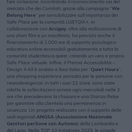
fare inclusione, incontrando il riconoscimento sia del
mercato che dei Comitati, grazie alla campagna “
We
Belong Here
” per sensibilizzare sull’importanza dei
Safe Place per la comunità LGBTQIA+, in
collaborazione con
Arcigay
; oltre alla realizzazione di
uno short film e un manifesto, ha previsto anche il
finanziamento di 1.000 ore di supporto psicologico-
educativo online accessibili gratuitamente a tutta la
comunità studentesca queer, creando un vero e proprio
Safe Place virtuale. Infine, il Premio Accessibilità –
Design 4 All è andato a Ikea Italia per “
Quiet Hours
”,
una shopping experience pensata per le persone con
neurodivergenze: in tutti i suoi 22 store, sono stare
ridotte le sollecitazioni sonore ogni mercoledì nelle 3
ore che precedevano la chiusura e una Stanza Relax
per garantire alla clientela una permanenza in
sicurezza. Un progetto realizzato con il supporto delle
sedi regionali
ANGSA
(
Associazione Nazionale
Genitori perSone con Autismo
) della Lombardia e
del Lazio. Nella TOP 10 Initiatives 2025, le singole