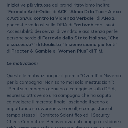
iniziative più virtuose dei brand, ritroviamo inoltre:
“
Formula Anti-Odio
” di
ACE
, “
Alexa Dì la Tua - Alexa
x ActionAid contro la Violenza Verbale
” di
Alexa
, i
podcast e vodcast sulla DEIA di
Fastweb
con i suoi
Accessibilità dei servizi di vendita e assistenza per le
persone sorde di
Ferrovie dello Stato Italiane
, “
Che
è successo?
” di
Idealista
, “I
nsieme siamo più forti
”
di
Procter & Gamble
e “
Women Plus
” di
TIM
.
Le motivazioni
Queste le motivazioni per il premio “Overall” a Nuvenia
per la campagna “Non sono mai solo mestruazioni”:
“Per il suo impegno genuino e coraggioso sulla DEIA,
espresso attraverso una campagna che ha saputo
coinvolgere il mercato finale, lasciando il segno e
impattando su awareness e recall, e conquistare al
tempo stesso il Comitato Scientifico ed il Security
Check Committee. Per aver avuto il coraggio di sfidare i
tabù, attraverso stile e contenuti dirompenti e una