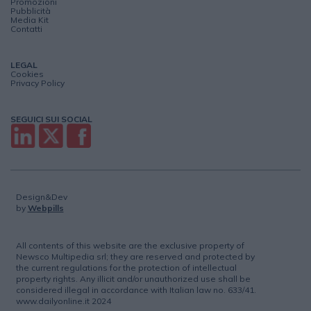
Promozioni
Pubblicità
Media Kit
Contatti
LEGAL
Cookies
Privacy Policy
SEGUICI SUI SOCIAL
Design&Dev
by
Webpills
All contents of this website are the exclusive property of
Newsco Multipedia srl; they are reserved and protected by
the current regulations for the protection of intellectual
property rights. Any illicit and/or unauthorized use shall be
considered illegal in accordance with Italian law no. 633/41.
www.dailyonline.it 2024