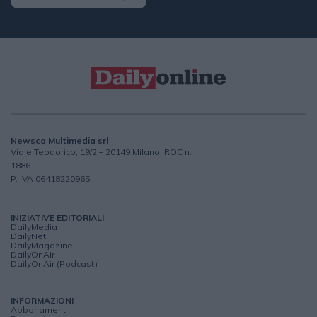
Newsco Multimedia srl
Viale Teodorico, 19/2 – 20149 Milano, ROC n.
1886
P. IVA 06418220965
INIZIATIVE EDITORIALI
DailyMedia
DailyNet
DailyMagazine
DailyOnAir
DailyOnAir (Podcast)
INFORMAZIONI
Abbonamenti