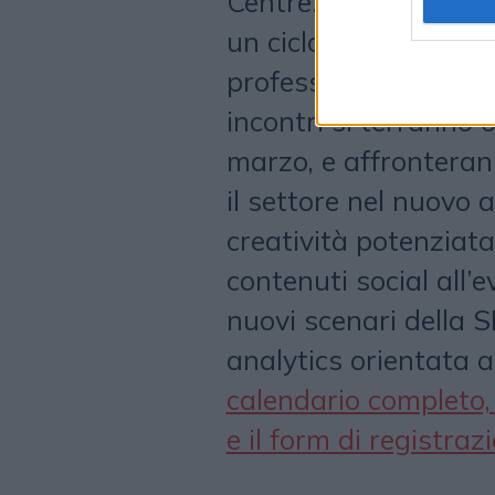
Centre. Dalla ricerc
un ciclo di sei webina
professionisti del ma
incontri si terranno o
marzo, e affronteran
il settore nel nuovo 
creatività potenziata 
contenuti social all’
nuovi scenari della 
analytics orientata a
calendario completo, 
e il form di registra