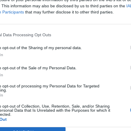
rt media centre italiano pensato
. This information may also be disclosed by us to third parties on the
IA
Participants
that may further disclose it to other third parties.
mbiamenti tecnologici e di mercato
ura riunisce oltre 35 professionisti
stimato di 50 milioni di euro. Alla
l Data Processing Opt Outs
è la ricerca condotta da
Luiss X.ITE
,
o opt-out of the Sharing of my personal data.
In
voluzione del media identificando
r il 2026: l’intelligenza artificiale
o opt-out of the Sale of my Personal Data.
In
 per strategia, creatività e
to opt-out of processing my Personal Data for Targeted
ità dell’attenzione come nuovo KPI;
ing.
In
ricerca AI e il tema della visibilità
o opt-out of Collection, Use, Retention, Sale, and/or Sharing
 del Retail Media come leva
ersonal Data that Is Unrelated with the Purposes for which it
lected.
 l’evoluzione dei nuovi Smart Media
Out