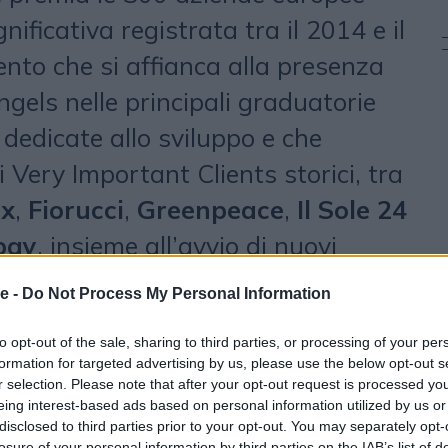
gnificativa registrata tra il 2014 e il
nto che si affianca alla presenza
ngels nelle principali graduatorie
dedicate allo sviluppo e che
i Very Important Clients storici, tra
ux
,
Fiorucci
,
Greenpeace
,
Il Sole 24
pay
, insieme all’avvio di nuovi
come
AIL
,
Heikos
,
Normal
,
e -
Do Not Process My Personal Information
opomodoro
,
Stanhome
e
Uber
.
to opt-out of the sale, sharing to third parties, or processing of your per
formation for targeted advertising by us, please use the below opt-out s
 che guidano il 2026
r selection. Please note that after your opt-out request is processed y
eing interest-based ads based on personal information utilized by us or
025 segna anche il lancio di
DAs
disclosed to third parties prior to your opt-out. You may separately opt-
losure of your personal information by third parties on the IAB’s list of