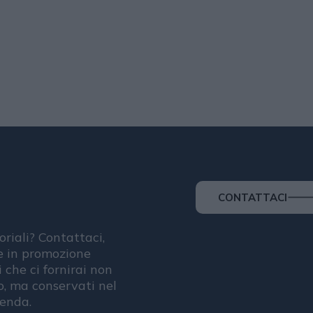
CONTATTACI
oriali? Contattaci,
se in promozione
i che ci fornirai non
, ma conservati nel
ienda.