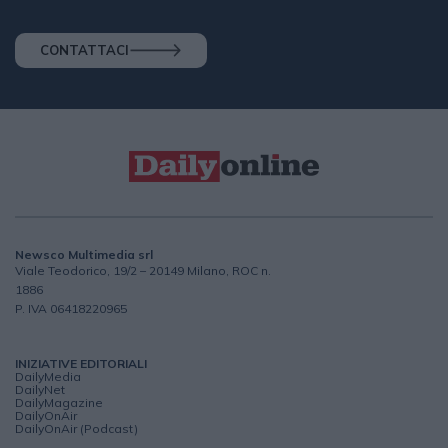
CONTATTACI
Newsco Multimedia srl
Viale Teodorico, 19/2 – 20149 Milano, ROC n.
1886
P. IVA 06418220965
INIZIATIVE EDITORIALI
DailyMedia
DailyNet
DailyMagazine
DailyOnAir
DailyOnAir (Podcast)