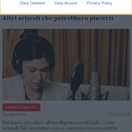
Data Deletion
Data Access
Privacy Policy
Altri articoli che potrebbero piacerti
AZIENDE E MERCATI
Davide Sechi
31/07/2026
Dal lusso circolare all’intelligenza artificiale: come
Lenush Saf costruisce un ecosistema tra creatività,