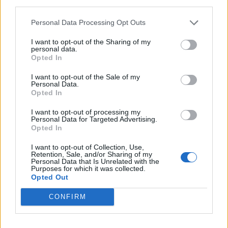
le nostre aziende intrattengono rapporti commerciali
third parties.
sono i Paesi dell’Unione Europea (85%), gli Stati Uniti
Personal Data Processing Opt Outs
(44%), i Paesi del continente africano (16%), i Paesi
del Sud America (13%) e il Canada (10%). In
I want to opt-out of the Sharing of my
prospettiva, le aziende del Belpaese vorrebbero
personal data.
Opted In
sviluppare le vendite in Unione Europea (51%), negli
USA (46%), nei Paesi in Africa (26%) in Cina (21%) e
I want to opt-out of the Sale of my
in Australia (21%).
Personal Data.
Opted In
I want to opt-out of processing my
Personal Data for Targeted Advertising.
Opted In
COMMUNITY, INFLUENCER & CREATORS MARKETING
I want to opt-out of Collection, Use,
Retention, Sale, and/or Sharing of my
DIGITAL MARKETING
AI
Personal Data that Is Unrelated with the
Purposes for which it was collected.
Opted Out
CONFIRM