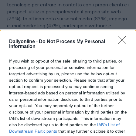
tecnologie per entrare in contatto con i propri clienti e i
prospect, utilizza principalmente il proprio sito web
(79%), fa affidamento sui social media (63%), impiega
e-mail marketing (47%), partecipa a webinar e
meeting online (28%) e ricorre alle pubblicità sul web
(23%). Per quanto riguarda la gestione dei contatti dei
Dailyonline -
Do Not Process My Personal
clienti esteri la maggior parte delle aziende utilizza file
Information
Excel (48%) e programmi di CRM, Customer
Relationship Management, (37%), anche se il 16%
If you wish to opt-out of the sale, sharing to third parties, or
degli intervistati ha dichiarato di preferire ancora
processing of your personal or sensitive information for
targeted advertising by us, please use the below opt-out
l’agenda scritta a mano e il 15% di non utilizzare
section to confirm your selection. Please note that after your
alcuno strumento. Nonostante il 43% delle aziende
opt-out request is processed you may continue seeing
non faccia inserzioni pubblicitarie per attrarre nuovi
interest-based ads based on personal information utilized by
clienti all’estero, il 23% ha dichiarato di investire in
us or personal information disclosed to third parties prior to
annunci online, il 18% in pubblicità su Google Ads, il
your opt-out. You may separately opt-out of the further
12% in promozioni tramite newsletter internazionali e
disclosure of your personal information by third parties on the
il 4% in campagne di retargeting sul web. Se
IAB’s list of downstream participants. This information may
guardiamo ai mercati esteri di maggiore interesse per le
also be disclosed by us to third parties on the
IAB’s List of
imprese italiane, notiamo che i primi 5 territori con cui
Downstream Participants
that may further disclose it to other