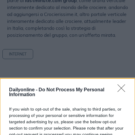
parte di
lastminute.com group
, come brand verticale
interamente dedicato al mondo delle crociere, andando
ad aggiungersi a Crocierissime.it, altro portale verticale
interamente dedicato alle crociere, attualmente leader
in Italia, completando così la strategia di
posizionamento del gruppo, con un’offerta mirata.
INTERNET
Dailyonline -
Do Not Process My Personal
Information
If you wish to opt-out of the sale, sharing to third parties, or
Altri articoli che potrebbero piacerti
processing of your personal or sensitive information for
targeted advertising by us, please use the below opt-out
section to confirm your selection. Please note that after your
opt-out request is processed you may continue seeing