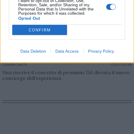
I want to opt-out of Collection, Use,
Retention, Sale, and/or Sharing of my
Personal Data that Is Unrelated with the
Purposes for which it was collected.
Opted Out
CONFIRM
Data Deletion
Data Access
Privacy Policy
AZIENDE E MERCATI
Davide Sechi
31/07/2026
Visa riscrive il concetto di premium: l’AI diventa il nuovo
concierge dell’esperienza