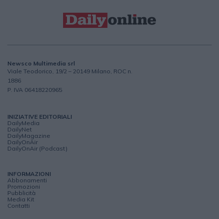
Newsco Multimedia srl
Viale Teodorico, 19/2 – 20149 Milano, ROC n.
1886
P. IVA 06418220965
INIZIATIVE EDITORIALI
DailyMedia
DailyNet
DailyMagazine
DailyOnAir
DailyOnAir (Podcast)
INFORMAZIONI
Abbonamenti
Promozioni
Pubblicità
Media Kit
Contatti