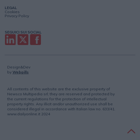
LEGAL
Cookies
Privacy Policy
SEGUICI SUI SOCIAL
Design&Dev
by
Webpills
All contents of this website are the exclusive property of
Newsco Multipedia srl; they are reserved and protected by
the current regulations for the protection of intellectual
property rights. Any illicit and/or unauthorized use shall be
considered illegal in accordance with Italian law no. 633/41.
www.dailyonline.it 2024