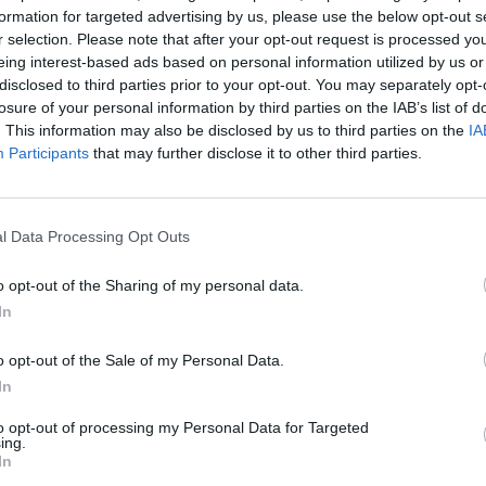
luppo del concept, coinvolgendo
formation for targeted advertising by us, please use the below opt-out s
r selection. Please note that after your opt-out request is processed y
 Tester dei prodotti Giorgio
eing interest-based ads based on personal information utilized by us or
disclosed to third parties prior to your opt-out. You may separately opt-
 e conduttore televisivo,
losure of your personal information by third parties on the IAB’s list of
talia per le sue popolarissime
. This information may also be disclosed by us to third parties on the
IA
Participants
that may further disclose it to other third parties.
reativa racconta diversi momenti di
 famiglia Mastrota: in particolare,
l Data Processing Opt Outs
camente Giorgio mentre simula una
propria, con la conseguente
o opt-out of the Sharing of my personal data.
In
la moglie.
Declinazione digitale
La
o opt-out of the Sale of my Personal Data.
 Connexia prevede una
In
video e display, oltre a contenuti
to opt-out of processing my Personal Data for Targeted
ito e le properties social del brand
ing.
In