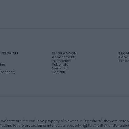
EDITORIALI
INFORMAZIONI
LEGA
Abbonamenti
Cooki
Promozioni
Privac
ine
Pubblicità
Media Kit
(Podcast)
Contatti
is website are the exclusive property of Newsco Multipedia srl; they are rese
lations for the protection of intellectual property rights. Any illicit and/or una