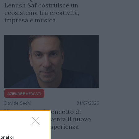
Lenush Saf costruisce un
ecosistema tra creatività,
impresa e musica
AZIENDE E MERCATI
Davide Sechi
31/07/2026
Visa riscrive il concetto di
premium: l’AI diventa il nuovo
concierge dell’esperienza
sonal or