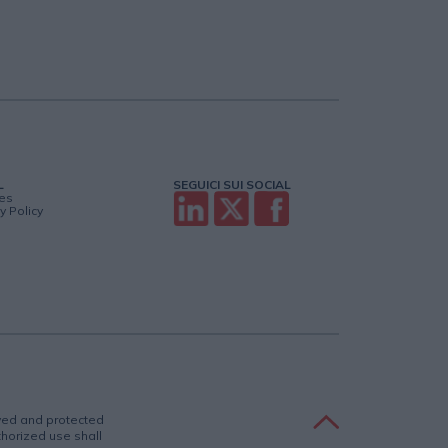
L
SEGUICI SUI SOCIAL
es
y Policy
rved and protected
uthorized use shall