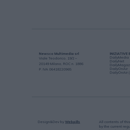
Newsco Multimedia srl
INIZIATIVE 
DailyMedia
Viale Teodorico, 19/2 –
DailyNet
20149 Milano, ROC n. 1886
DailyMagaz
DailyOnAir
P. IVA 06418220965
DailyOnAir 
Design&Dev
by
Webpills
All contents of th
by the current regu