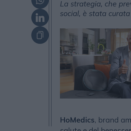
La strategia, che prev
social, è stata curat
HoMedics
, brand am
salute e del benesser