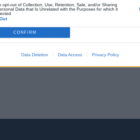
m), giocando sull’ormai celebre
o opt-out of Collection, Use, Retention, Sale, and/or Sharing
ersonal Data that Is Unrelated with the Purposes for which it
monial. La strategia alla base della
lected.
Out
della campagna è invece stata
zia boutique di Milano che da
CONFIRM
pa della gestione delle campagne
g e degli aspetti SEO per HoMedics.
Data Deletion
Data Access
Privacy Policy