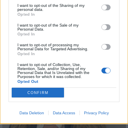
senso di responsabilità, passione e visione, nella
I want to opt-out of the Sharing of my
personal data.
convinzione che potesse crescere fino a diventare un
Opted In
punto di riferimento autorevole nel sistema dei media
italiani. Con orgoglio affido al futuro un progetto solido,
I want to opt-out of the Sale of my
Personal Data.
riconosciuto e amato, certa che continuerà a evolvere,
Opted In
innovare e generare valore”.
I want to opt-out of processing my
Personal Data for Targeted Advertising.
Opted In
I want to opt-out of Collection, Use,
Retention, Sale, and/or Sharing of my
Personal Data that Is Unrelated with the
Purposes for which it was collected.
Opted Out
CONFIRM
Data Deletion
Data Access
Privacy Policy