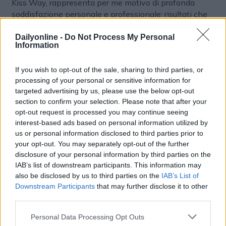
Kiss Way, rappresenta per me motivo di profonda
soddisfazione personale e professionale: risultati che
hanno ulteriormente accelerato la crescita della radio,
rendendo ancora più forte e tangibile il legame con il
Dailyonline -
Do Not Process My Personal
Information
pubblico, oggi parte attiva e consapevole di una
comunità in continua evoluzione. Desidero rivolgere un
If you wish to opt-out of the sale, sharing to third parties, or
ringraziamento particolare alla
Rai
, partner autorevole
processing of your personal or sensitive information for
e strategico, per la fiducia accordata e per aver
targeted advertising by us, please use the below opt-out
riconosciuto il valore editoriale e progettuale delle
section to confirm your selection. Please note that after your
iniziative intraprese. La mia gratitudine va inoltre ai
opt-out request is processed you may continue seeing
partner commerciali che hanno creduto in questo
interest-based ads based on personal information utilized by
progetto, contribuendo a costruire un modello capace
us or personal information disclosed to third parties prior to
di generare valore, relazioni solide e risultati concreti su
your opt-out. You may separately opt-out of the further
tutte le piattaforme. Un pensiero speciale è rivolto agli
disclosure of your personal information by third parties on the
ascoltatori, autentico cuore pulsante di Radio Kiss Kiss.
IAB’s list of downstream participants. This information may
also be disclosed by us to third parties on the
IAB’s List of
La loro fedeltà, la loro partecipazione e il loro
Downstream Participants
that may further disclose it to other
entusiasmo sono la testimonianza più vera del
third parties.
cammino compiuto e della credibilità conquistata nel
tempo. Radio Kiss Kiss è stata, è e resterà il grande
Personal Data Processing Opt Outs
successo della mia vita professionale. L’ho guidata con