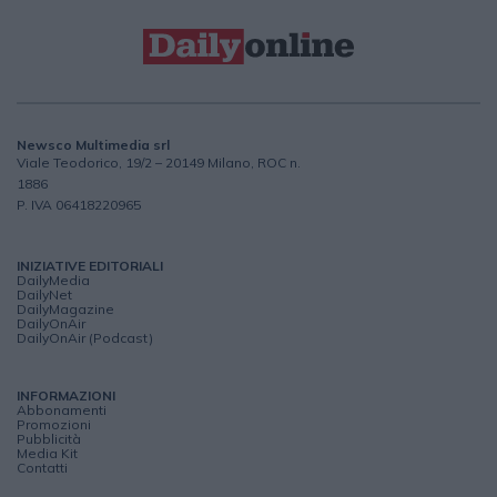
Newsco Multimedia srl
Viale Teodorico, 19/2 – 20149 Milano, ROC n.
1886
P. IVA 06418220965
INIZIATIVE EDITORIALI
DailyMedia
DailyNet
DailyMagazine
DailyOnAir
DailyOnAir (Podcast)
INFORMAZIONI
Abbonamenti
Promozioni
Pubblicità
Media Kit
Contatti