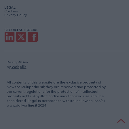
LEGAL
Cookies
Privacy Policy
SEGUICI SUI SOCIAL
Design&Dev
by
Webpills
All contents of this website are the exclusive property of
Newsco Multipedia srl; they are reserved and protected by
the current regulations for the protection of intellectual
property rights. Any illicit and/or unauthorized use shall be
considered illegal in accordance with Italian law no. 633/41.
www.dailyonline.it 2024