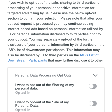
principali comparatori italiani nei settori automotive e
If you wish to opt-out of the sale, sharing to third parties, or
assicurativo. Dalla collaborazione nasce un’offerta
processing of your personal or sensitive information for
dedicata a campagne DEM per mercato automotive,
targeted advertising by us, please use the below opt-out
section to confirm your selection. Please note that after your
assicurativo e altri comparti ad alto potenziale, con
opt-out request is processed you may continue seeing
possibilità di raggiungere audience qualificate in modo
interest-based ads based on personal information utilized by
trasparente e conforme al GDPR. Grazie alla sinergia,
us or personal information disclosed to third parties prior to
CleverAd rafforza la leadership nel performance
your opt-out. You may separately opt-out of the further
marketing, integrando dati, tecnologia e know-how
disclosure of your personal information by third parties on the
per offrire ai brand risultati misurabili e strategie
IAB’s list of downstream participants. This information may
sempre più efficaci. La partecipazione a Intersections
also be disclosed by us to third parties on the
IAB’s List of
2025 segna un nuovo passo nel percorso di crescita,
Downstream Participants
that may further disclose it to other
con investimenti continui in tecnologia, AI e data
third parties.
integration per offrire soluzioni evolute e performanti
Personal Data Processing Opt Outs
ai clienti.
I want to opt-out of the Sharing of my
personal data.
INTERSECTIONS
DIGITAL MARKETING
Opted In
I want to opt-out of the Sale of my
Personal Data.
Opted In