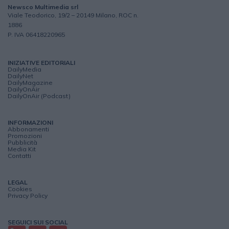
Newsco Multimedia srl
Viale Teodorico, 19/2 – 20149 Milano, ROC n.
1886
P. IVA 06418220965
INIZIATIVE EDITORIALI
DailyMedia
DailyNet
DailyMagazine
DailyOnAir
DailyOnAir (Podcast)
INFORMAZIONI
Abbonamenti
Promozioni
Pubblicità
Media Kit
Contatti
LEGAL
Cookies
Privacy Policy
SEGUICI SUI SOCIAL