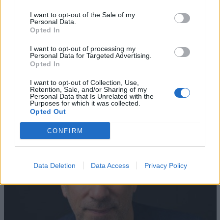
I want to opt-out of the Sale of my
Personal Data.
Opted In
I want to opt-out of processing my
Personal Data for Targeted Advertising.
AZIENDE E MERCATI
Opted In
Davide Sechi
31/07/2026
I want to opt-out of Collection, Use,
Dal lusso circolare all’intelligenza artificiale: come
Retention, Sale, and/or Sharing of my
Lenush Saf costruisce un ecosistema tra creatività,
Personal Data that Is Unrelated with the
impresa e musica
Purposes for which it was collected.
Opted Out
CONFIRM
Data Deletion
Data Access
Privacy Policy