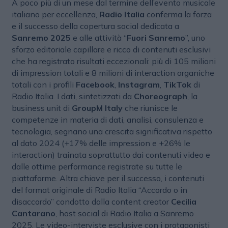
A poco più di un mese dal termine dell’evento musicale
italiano per eccellenza,
Radio Italia
conferma la forza
e il successo della copertura social dedicata a
Sanremo 2025
e alle attività “
Fuori Sanremo
”, uno
sforzo editoriale capillare e ricco di contenuti esclusivi
che ha registrato risultati eccezionali: più di 105 milioni
di impression totali e 8 milioni di interaction organiche
totali con i profili
Facebook
,
Instagram
,
TikTok
di
Radio Italia. I dati, sintetizzati da
Choreograph
, la
business unit di
GroupM Italy
che riunisce le
competenze in materia di dati, analisi, consulenza e
tecnologia, segnano una crescita significativa rispetto
al dato 2024 (+17% delle impression e +26% le
interaction) trainata soprattutto dai contenuti video e
dalle ottime performance registrate su tutte le
piattaforme. Altra chiave per il successo, i contenuti
del format originale di Radio Italia “Accordo o in
disaccordo” condotto dalla content creator
Cecilia
Cantarano
, host social di Radio Italia a Sanremo
2025. Le video-interviste esclusive con i protagonisti