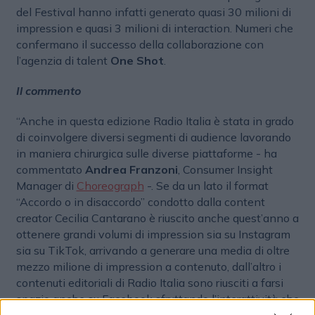
del Festival hanno infatti generato quasi 30 milioni di
impression e quasi 3 milioni di interaction. Numeri che
confermano il successo della collaborazione con
l’agenzia di talent
One Shot
.
Il commento
“Anche in questa edizione Radio Italia è stata in grado
di coinvolgere diversi segmenti di audience lavorando
in maniera chirurgica sulle diverse piattaforme - ha
commentato
Andrea Franzoni
, Consumer Insight
Manager di
Choreograph
-. Se da un lato il format
“Accordo o in disaccordo” condotto dalla content
creator Cecilia Cantarano è riuscito anche quest’anno a
ottenere grandi volumi di impression sia su Instagram
sia su TikTok, arrivando a generare una media di oltre
mezzo milione di impression a contenuto, dall’altro i
contenuti editoriali di Radio Italia sono riusciti a farsi
spazio anche su Facebook sfruttando l’interattività che
ancora caratterizza la piattaforma e le sue community”.