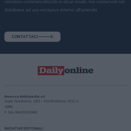
verranno commercializzati in alcun modo, ma conservati nel
database ad uso esclusivo interno all'azienda.
CONTATTACI
Newsco Multimedia srl
Viale Teodorico, 19/2 – 20149 Milano, ROC n.
1886
P. IVA 06418220965
INIZIATIVE EDITORIALI