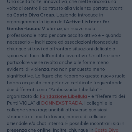
Una scelta forte, innovativa, che mette ancora una
volta al centro il contrasto alla violenza portato avanti
da
Casta Diva Group
. L’azienda introduce in
organigramma la figura dell’
Active Listener for
Gender-based Violence
, un nuovo ruolo
professionale nato per dare ascolto attivo e – quando
necessario – indirizzare ad associazioni riconosciute
chiunque si trovi ad affrontare situazioni delicate o
spiacevoli fuori dall’ambito lavorativo. Un’attenzione
particolare viene rivolta anche alle forme meno
evidenti di violenza, ma non per questo meno
significative. Le figure che ricoprono questo nuovo ruolo
hanno acquisito competenze certificate frequentando
due differenti corsi: “Ambassador Libellula” –
organizzato da
Fondazione Libellula
- e “Referenti dei
Punti VIOLA” di
DONNEXSTRADA
. I colleghi e le
colleghe sono raggiungibili attraverso qualsiasi
strumento: e-mail di lavoro, numero di cellulare
aziendale e/o chat interna. È possibile incontrarli sia in
presenza che online. Inoltre, chiunque in
Casta Diva