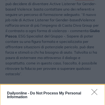
può decidere di diventare Active Listener for Gender-
based Violence: basta contattare uno dei referenti e
seguire un percorso di formazione adeguato. “Il nuovo
job role di Active Listener for Gender-basedViolence
rafforza ancor di più l’impegno di Casta Diva Group per
il contrasto a ogni forma di violenza - commenta
Giulia
Pasca
, ESG Specialist del Gruppo -. Sapere di poter
contare su una figura formata e specializzata per
affrontare situazioni di potenziale pericolo, può dare
forza e stimoli a chi ha bisogno di aiuto. Talvolta si ha
paura di esternare ma attraverso il dialogo e
soprattutto, come in questo caso, l’ascolto, è possibile
ritrovare la fiducia per provare a superare qualsiasi
ostacolo”.
DE&I
Dailyonline -
Do Not Process My Personal
Information