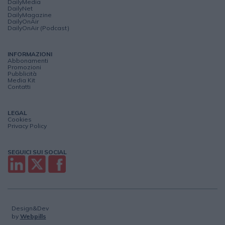
DailyMedia
DailyNet
DailyMagazine
DailyOnAir
DailyOnAir (Podcast)
INFORMAZIONI
Abbonamenti
Promozioni
Pubblicità
Media Kit
Contatti
LEGAL
Cookies
Privacy Policy
SEGUICI SUI SOCIAL
Design&Dev
by
Webpills