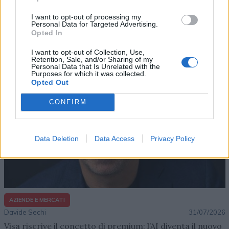
Davide Sechi
31/07/2026
I want to opt-out of processing my
Dal lusso circolare all’intelligenza artificiale: come
Personal Data for Targeted Advertising.
Lenush Saf costruisce un ecosistema tra creatività,
Opted In
impresa e musica
I want to opt-out of Collection, Use,
Retention, Sale, and/or Sharing of my
Personal Data that Is Unrelated with the
Purposes for which it was collected.
Opted Out
CONFIRM
Data Deletion
Data Access
Privacy Policy
AZIENDE E MERCATI
Davide Sechi
31/07/2026
Visa riscrive il concetto di premium: l’AI diventa il nuovo