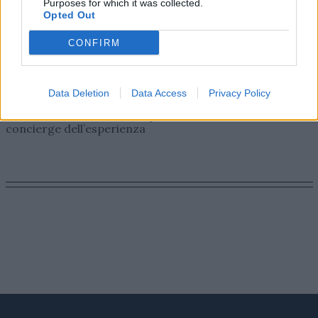
Purposes for which it was collected.
Opted Out
CONFIRM
AZIENDE E MERCATI
Data Deletion
Data Access
Privacy Policy
Davide Sechi
31/07/2026
Visa riscrive il concetto di premium: l’AI diventa il nuovo
concierge dell’esperienza