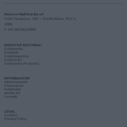
Newsco Multimedia srl
Viale Teodorico, 19/2 – 20149 Milano, ROC n.
1886
P. IVA 06418220965
INIZIATIVE EDITORIALI
DailyMedia
DailyNet
DailyMagazine
DailyOnAir
DailyOnAir (Podcast)
INFORMAZIONI
Abbonamenti
Promozioni
Pubblicità
Media Kit
Contatti
LEGAL
Cookies
Privacy Policy