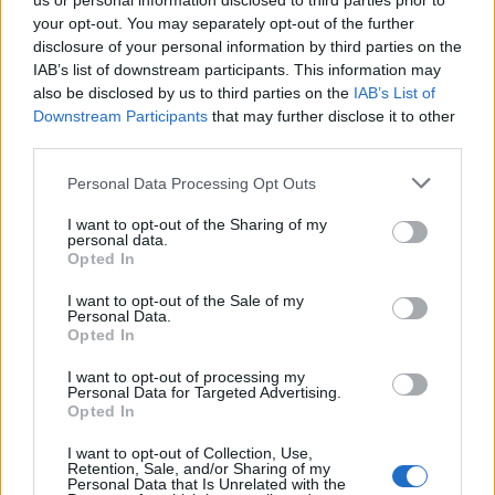
us or personal information disclosed to third parties prior to
your opt-out. You may separately opt-out of the further
disclosure of your personal information by third parties on the
IAB’s list of downstream participants. This information may
also be disclosed by us to third parties on the
IAB’s List of
Downstream Participants
that may further disclose it to other
third parties.
AZIENDE E MERCATI
Personal Data Processing Opt Outs
Davide Sechi
31/07/2026
I want to opt-out of the Sharing of my
Dal lusso circolare all’intelligenza artificiale: come
personal data.
Lenush Saf costruisce un ecosistema tra creatività,
Opted In
impresa e musica
I want to opt-out of the Sale of my
Personal Data.
Opted In
I want to opt-out of processing my
Personal Data for Targeted Advertising.
Opted In
I want to opt-out of Collection, Use,
Retention, Sale, and/or Sharing of my
Personal Data that Is Unrelated with the