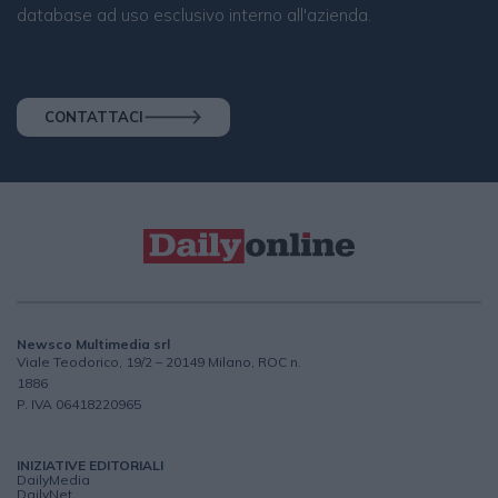
database ad uso esclusivo interno all'azienda.
CONTATTACI
Newsco Multimedia srl
Viale Teodorico, 19/2 – 20149 Milano, ROC n.
1886
P. IVA 06418220965
INIZIATIVE EDITORIALI
DailyMedia
DailyNet