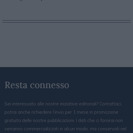
Resta connesso
Sei interessato alle nostre iniziative editoriali? Contattaci,
potrai anche richiedere l’invio per 1 mese in promozione
gratuita delle nostre pubblicazioni. I dati che ci fornirai non
verranno commercializzati in alcun modo, ma conservati nel