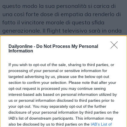
questo modo la sua personalità si carica di
una così forte dose di empatia da renderlo di
fatto il vincitore morale di questa sfida
generazionale. Il flight televisivo sarà in onda
dal 7 al 28 gennaio con oltre 6.500 spot nel
formato da 30” pianificati sulle reti
Mediaset,
Dailyonline -
Do Not Process My Personal
Information
Rai, Sky, Mediaset Premium, Discovery, Cielo
e Canali 8 e 9
. In affiancamento allo spot tv,
If you wish to opt-out of the sale, sharing to third parties, or
dall’8 al 26 gennaio, sarà on air anche una
processing of your personal or sensitive information for
targeted advertising by us, please use the below opt-out
campagna radiofonica che vedrà il
section to confirm your selection. Please note that after your
coinvolgimento di emittenti nazionali con
opt-out request is processed you may continue seeing
interest-based ads based on personal information utilized by
audience elevata e con un target profilato,
us or personal information disclosed to third parties prior to
quali
Rtl 102.5, RDS, Radio 24, Radio 105,
your opt-out. You may separately opt-out of the further
Virgin e RMC
. A completamento del media
disclosure of your personal information by third parties on the
IAB’s list of downstream participants. This information may
mix è stata pianificata la presenza di annunci
also be disclosed by us to third parties on the
IAB’s List of