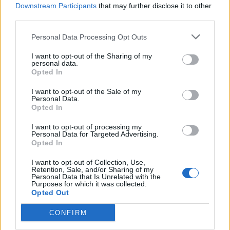
pubblicitari sui principali quotidiani e periodici
Downstream Participants
that may further disclose it to other
nazionali nel formato pagina intera su 18
third parties.
differenti testate e su internet attraverso la
Personal Data Processing Opt Outs
pubblicazione di banner e annunci in
I want to opt-out of the Sharing of my
posizioni dominanti sui principali portali di
personal data.
Opted In
news e informazione e sui social media
Facebook e YouTube. È prevista infine una
I want to opt-out of the Sale of my
Personal Data.
campagna di affissioni che vedrà
Opted In
l'installazione di alcuni grandi formati nelle
I want to opt-out of processing my
Personal Data for Targeted Advertising.
città di Milano e Roma. L'attività è firmata da
Opted In
Red Cell
, con la direzione creativa di
Roberto
I want to opt-out of Collection, Use,
Vella
. La casa di produzione è
Movie Magic
Retention, Sale, and/or Sharing of my
Personal Data that Is Unrelated with the
Purposes for which it was collected.
Opted Out
CONFIRM