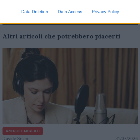
Data Deletion
Data Access
Privacy Policy
Altri articoli che potrebbero piacerti
AZIENDE E MERCATI
Davide Sechi
31/07/2026