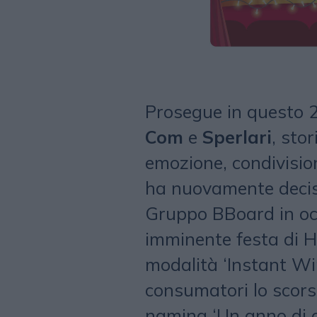
Prosegue in questo 2
Com
e
Sperlari
, sto
emozione, condivisio
ha nuovamente deciso 
Gruppo BBoard in occ
imminente festa di H
modalità ‘Instant Wi
consumatori lo scors
naming ‘Un anno di c