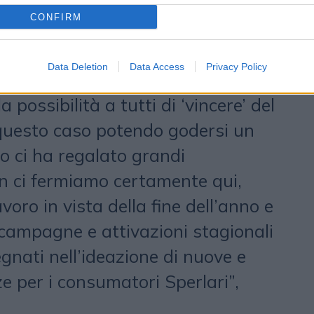
 funzionano, ma resistono negli
CONFIRM
imo Sala
, CEO di Gruppo
BBoard
esempi è rappresentato dal nostro
Data Deletion
Data Access
Privacy Policy
n, in cui non promettiamo prodotti
 possibilità a tutti di ‘vincere’ del
 questo caso potendo godersi un
o ci ha regalato grandi
n ci fermiamo certamente qui,
avoro in vista della fine dell’anno e
campagne e attivazioni stagionali
gnati nell’ideazione di nuove e
e per i consumatori Sperlari”,