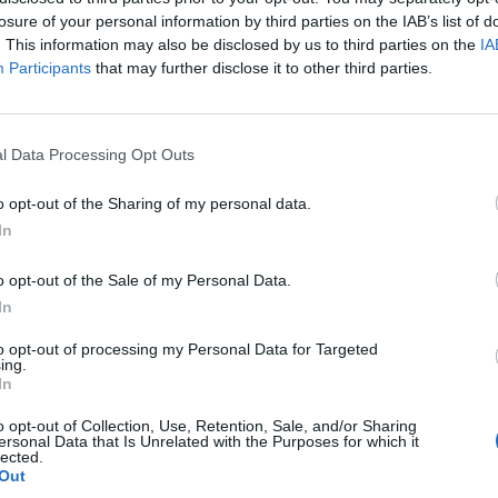
one del concept, alla meccanica e
losure of your personal information by third parties on the IAB’s list of
. This information may also be disclosed by us to third parties on the
IA
l’interfaccia grafica e della
Participants
that may further disclose it to other third parties.
ia ha gestito inoltre la parte
tramite un partner dedicato,
l Data Processing Opt Outs
la logistica dei premi e dei buoni
o opt-out of the Sharing of my personal data.
In
o opt-out of the Sale of my Personal Data.
In
n Sperlari è la dimostrazione di
to opt-out of processing my Personal Data for Targeted
ing.
o sinergico faccia davvero la
In
agenzia non è solo un fornitore,
o opt-out of Collection, Use, Retention, Sale, and/or Sharing
ersonal Data that Is Unrelated with the Purposes for which it
trategico, si possono costruire
lected.
Out