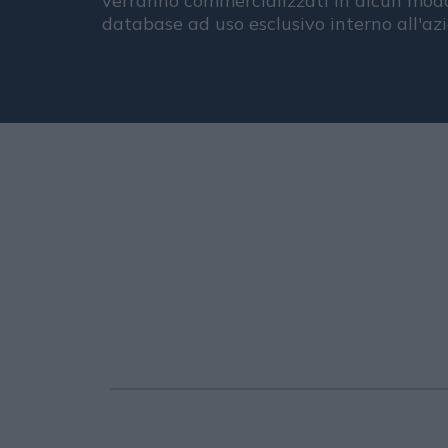
verranno commercializzati in alcun modo
database ad uso esclusivo interno all'az