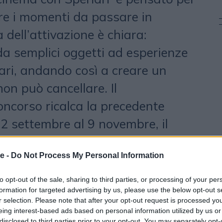
are i momenti da passare in
 dell’attivazione è chiara:
da semplici oggetti ad esperienze
cari, andando così a creare un
non può cancellare. Il
ncorso ricalca la precedente
22 settembre al 9 novembre, il
ortato fin dai primi giorni da una
e -
Do Not Process My Personal Information
re, che ha beneficiato degli
 crowner dedicati, oltre che
to opt-out of the sale, sharing to third parties, or processing of your per
formation for targeted advertising by us, please use the below opt-out s
sito istituzionale e sui canali
r selection. Please note that after your opt-out request is processed y
oard Com ha curato l’intero
eing interest-based ads based on personal information utilized by us or
disclosed to third parties prior to your opt-out. You may separately opt-