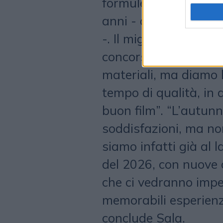
formule che non solo
anni - afferma
Mass
-. Il migliore degli 
concorso di Hallowee
materiali, ma diamo la
tempo di qualità, in
buon film”. “L’autunn
soddisfazioni, ma no
siamo infatti già al l
del 2026, con nuove 
che ci vedranno impe
memorabili esperienz
conclude Sala.