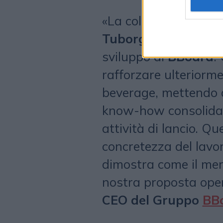
«La collaborazione 
Tuborg
rappresenta 
sviluppo di
BBoard
.
rafforzare ulteriorm
beverage, mettendo 
know-how consolidat
attività di lancio. Qu
concretezza del lavor
dimostra come il merc
nostra proposta oper
CEO del Gruppo
BB