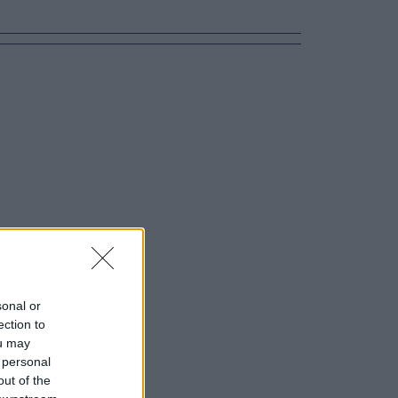
sonal or
ection to
ou may
 personal
out of the