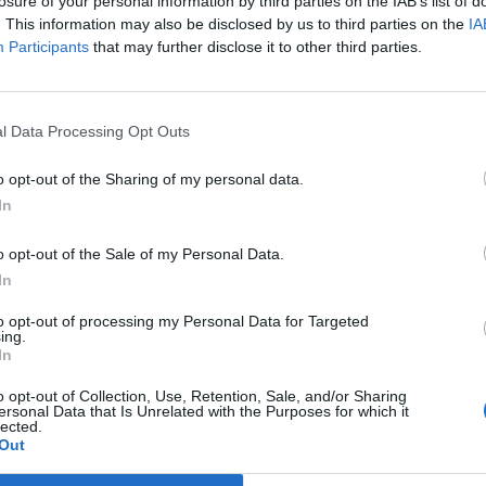
losure of your personal information by third parties on the IAB’s list of
eristiche distintive di questa nuova
. This information may also be disclosed by us to third parties on the
IA
Participants
that may further disclose it to other third parties.
izzarne la diffusione sul mercato.
 di un nuovo capitolo nel comparto
egna un'evoluzione del proprio
l Data Processing Opt Outs
tegico e conferma l'efficacia di un
o opt-out of the Sharing of my personal data.
In
integrazione tra
competenze
amento logistico
.
o opt-out of the Sale of my Personal Data.
In
cazione capillare
e a una
to opt-out of processing my Personal Data for Targeted
ing.
go tutto il periodo estivo, la
In
 a migliaia di consumatori di
o opt-out of Collection, Use, Retention, Sale, and/or Sharing
ersonal Data that Is Unrelated with the Purposes for which it
borg Zero al limone
, consolidando
lected.
Out
l marchio nel canale moderno.