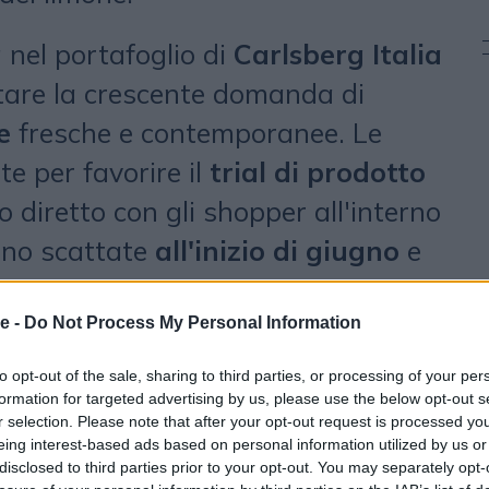
nel portafoglio di
Carlsberg Italia
tare la crescente domanda di
e
fresche e contemporanee. Le
te per favorire il
trial di prodotto
o diretto con gli shopper all'interno
ono scattate
all'inizio di giugno
e
pali canali della
Grande
nizzata
per tutta la stagione
e -
Do Not Process My Personal Information
to opt-out of the sale, sharing to third parties, or processing of your per
formation for targeted advertising by us, please use the below opt-out s
ioni guidate
e un presidio
r selection. Please note that after your opt-out request is processed y
eing interest-based ads based on personal information utilized by us or
ter
, il progetto punta a
disclosed to third parties prior to your opt-out. You may separately opt-