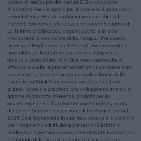
volano al raddoppio dei numeri 2024: «Abbiamo
dimostrato che c’è spazio per il consumo di pandoro in
periodi diversi. Perciò continuiamo a investire sul
Pandorì, con nuove referenze, che ora sono quattro, di
cui l’ultima all’albicocca, appena uscita, e in altre
innovazioni, a cominciare dalla Pasqua». Per questa
occasione Bauli presenta il Pandorì Uovo ricoperto di
cioccolato, un lievitato in due varianti (classica e
ripiena al pistacchio): «Un’altra innovazione che si
affianca a quelle legate ai formati (mini pandori e mini
panettoni). Inoltre stiamo preparando il lancio della
nuova linea
Bauli Free
, ovvero prodotti ‘free from’:
glutine, lattosio e zucchero, che sviluppiamo in tutte le
gamme di prodotto (merende, prodotti per la
ricorrenza) e che ci farà entrare anche nel segmento
del pane». Sempre in occasione della Pasqua, già nel
2025 Bauli ha lanciato la sua linea di uova di cioccolato
per il segmento adulti, del quale ha conquistato la
leadership. Quest’anno sono state attivate innovazioni
nel mondo delle licenze in ambito musica, cinema,