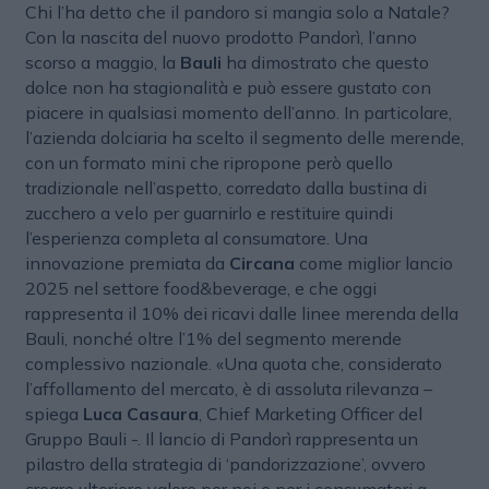
Chi l’ha detto che il pandoro si mangia solo a Natale?
Con la nascita del nuovo prodotto Pandorì, l’anno
scorso a maggio, la
Bauli
ha dimostrato che questo
dolce non ha stagionalità e può essere gustato con
piacere in qualsiasi momento dell’anno. In particolare,
l’azienda dolciaria ha scelto il segmento delle merende,
con un formato mini che ripropone però quello
tradizionale nell’aspetto, corredato dalla bustina di
zucchero a velo per guarnirlo e restituire quindi
l’esperienza completa al consumatore. Una
innovazione premiata da
Circana
come miglior lancio
2025 nel settore food&beverage, e che oggi
rappresenta il 10% dei ricavi dalle linee merenda della
Bauli, nonché oltre l’1% del segmento merende
complessivo nazionale. «Una quota che, considerato
l’affollamento del mercato, è di assoluta rilevanza –
spiega
Luca Casaura
, Chief Marketing Officer del
Gruppo Bauli -. Il lancio di Pandorì rappresenta un
pilastro della strategia di ‘pandorizzazione’, ovvero
creare ulteriore valore per noi e per i consumatori a