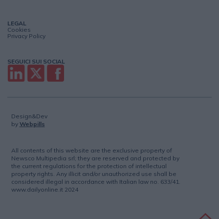
LEGAL
Cookies
Privacy Policy
SEGUICI SUI SOCIAL
Design&Dev
by
Webpills
All contents of this website are the exclusive property of
Newsco Multipedia srl; they are reserved and protected by
the current regulations for the protection of intellectual
property rights. Any illicit and/or unauthorized use shall be
considered illegal in accordance with Italian law no. 633/41.
www.dailyonline.it 2024