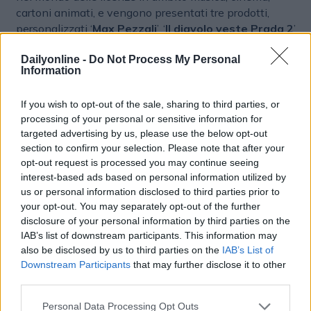
cartoni animati, e vengono presentati tre prodotti,
personalizzati ‘
Max Pezzali
’, ‘
Il diavolo veste Prada 2
’
e ‘
Goldrake
’. Con il brand
Motta
lo scorso Natale sono
Dailyonline -
Do Not Process My Personal
stati presentati i panettoni salati, andati esauriti, e per
Information
Pasqua si ripete l’esperienza con la colomba salata (al
pomodoro e basilico, e formaggio e pere). Sempre
If you wish to opt-out of the sale, sharing to third parties, or
Motta in collaborazione con
Bruno Barbieri
ha
processing of your personal or sensitive information for
realizzato le uova di cioccolato, in tre referenze, con un
targeted advertising by us, please use the below opt-out
posizionamento premium.
section to confirm your selection. Please note that after your
opt-out request is processed you may continue seeing
Campagne
interest-based ads based on personal information utilized by
us or personal information disclosed to third parties prior to
Dopo il 2025 in cui il 60% degli investimenti in
your opt-out. You may separately opt-out of the further
comunicazione è stato dedicato al segmento merende
disclosure of your personal information by third parties on the
e il resto al Natale, quest’anno Bauli si concentrerà sui
IAB’s list of downstream participants. This information may
prodotti continuativi e sulle innovazioni. Per Pasqua
also be disclosed by us to third parties on the
IAB’s List of
non sono previste campagne televisive, ma iniziative
Downstream Participants
that may further disclose it to other
sul punto vendite con il sostegno di social e digital.
third parties.
Prosegue l’investimento su Pandorì, con campagna
Personal Data Processing Opt Outs