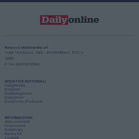
Newsco Multimedia srl
Viale Teodorico, 19/2 – 20149 Milano, ROC n.
1886
P. IVA 06418220965
INIZIATIVE EDITORIALI
DailyMedia
DailyNet
DailyMagazine
DailyOnAir
DailyOnAir (Podcast)
INFORMAZIONI
Abbonamenti
Promozioni
Pubblicità
Media Kit
Contatti