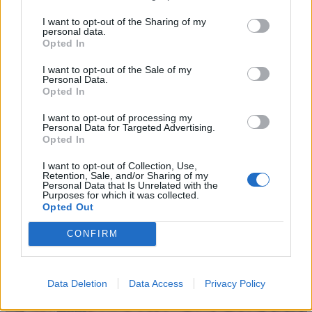
televisiva in continuità con quella di lancio del maggio
2025, firmata da
Saatchi&Saatchi
e pianificata da
I want to opt-out of the Sharing of my
personal data.
PHD
che sono i partner della comunicazione insieme a
Opted In
We Are Social
per le strategie digital e a
Noesis
per le
relazioni pubbliche. Nel secondo semestre dovrebbero
I want to opt-out of the Sale of my
Personal Data.
partire le iniziative di comunicazione per la linea Bauli
Opted In
Free.
I want to opt-out of processing my
Personal Data for Targeted Advertising.
Opted In
LE INTERVISTE
I want to opt-out of Collection, Use,
Retention, Sale, and/or Sharing of my
Personal Data that Is Unrelated with the
Purposes for which it was collected.
Opted Out
CONFIRM
Altri articoli che potrebbero piacerti
Data Deletion
Data Access
Privacy Policy