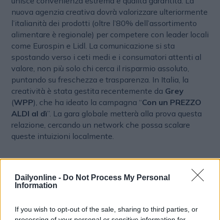
unisce convenienza estrema e qualità garantita. La
nuova agenzia creativa dovrà valorizzare ulteriormente
l’italianità dei prodotti (oltre l’80% dell’assortimento
alimentare è regionale) per competere con leader locali
come Eurospin e Lidl. La comunicazione si sta
spostando verso i ceti medi e i consumatori attenti al
valore, non più solo chi cerca il risparmio assoluto,
puntando su freschezza e trasparenza. In Italia, la
creatività è stata gestita recentemente da
Grey
(
WPP
), che ha ideato la campagna “
Con un PREZZO
ALDI al dì
”. La gara globale metterà alla prova questa
relazione, cercando un network che possa scalare
queste intuizioni localmente.
Dailyonline -
Do Not Process My Personal
Information
If you wish to opt-out of the sale, sharing to third parties, or
processing of your personal or sensitive information for