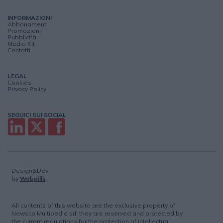
INFORMAZIONI
Abbonamenti
Promozioni
Pubblicità
Media Kit
Contatti
LEGAL
Cookies
Privacy Policy
SEGUICI SUI SOCIAL
Design&Dev
by
Webpills
All contents of this website are the exclusive property of
Newsco Multipedia srl; they are reserved and protected by
the current regulations for the protection of intellectual