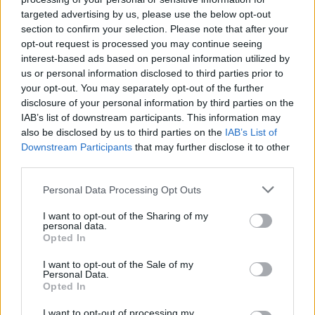
targeted advertising by us, please use the below opt-out
section to confirm your selection. Please note that after your
Altri articoli che potrebbero piacerti
opt-out request is processed you may continue seeing
interest-based ads based on personal information utilized by
us or personal information disclosed to third parties prior to
your opt-out. You may separately opt-out of the further
disclosure of your personal information by third parties on the
IAB’s list of downstream participants. This information may
also be disclosed by us to third parties on the
IAB’s List of
Downstream Participants
that may further disclose it to other
third parties.
Personal Data Processing Opt Outs
I want to opt-out of the Sharing of my
personal data.
Opted In
AZIENDE E MERCATI
I want to opt-out of the Sale of my
Personal Data.
Davide Sechi
31/07/2026
Opted In
Dal lusso circolare all’intelligenza artificiale: come
Lenush Saf costruisce un ecosistema tra creatività,
I want to opt-out of processing my