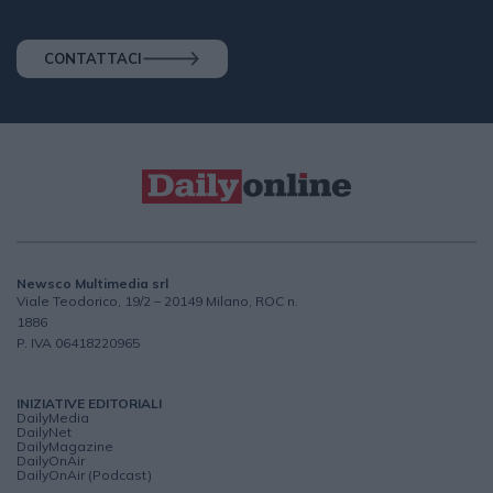
CONTATTACI
Newsco Multimedia srl
Viale Teodorico, 19/2 – 20149 Milano, ROC n.
1886
P. IVA 06418220965
INIZIATIVE EDITORIALI
DailyMedia
DailyNet
DailyMagazine
DailyOnAir
DailyOnAir (Podcast)