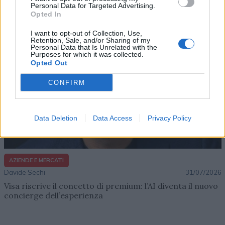
impresa e musica
Personal Data for Targeted Advertising.
Opted In
I want to opt-out of Collection, Use,
Retention, Sale, and/or Sharing of my
Personal Data that Is Unrelated with the
Purposes for which it was collected.
Opted Out
CONFIRM
Data Deletion
Data Access
Privacy Policy
AZIENDE E MERCATI
Davide Sechi
31/07/2026
Visa riscrive il concetto di premium: l’AI diventa il nuovo
concierge dell’esperienza