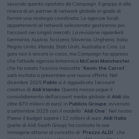
secondo quanto riportato da Campaign. Il gruppo è alla
ricerca di un partner di network globale in grado di
fornire una strategia coordinata. Le agenzie locali
appartenenti al network selezionato gestiranno poi
l’account nei singoli mercati. La revisione riguarderà
Germania, Austria, Svizzera, Slovenia, Ungheria, Italia,
Regno Unito, Irlanda, Stati Uniti, Australia e Cina. La
gara non è ancora in corso, ma Campaign ha appreso
che l’attuale agenzia britannica
McCann Manchester
,
che ha creato l’iconica mascotte “
Kevin the Carrot
”,
sarà invitata a presentare una nuova offerta. Nel
dicembre 2025
Pablo
si è aggiudicato l’account
creativo di
Aldi Irlanda
. Questa mossa segue il
consolidamento dell’account media globale di
Aldi
(da
oltre 870 milioni di euro) in
Publicis Groupe
, avvenuto
a settembre 2025 con il modello “
Aldi One
”. Nel nostro
Paese il budget supera i 12 milioni di euro.
Aldi Italia
(parte di Aldi South Group) ha costruito la sua
immagine attorno al concetto di “
Prezzo ALDI
”, che