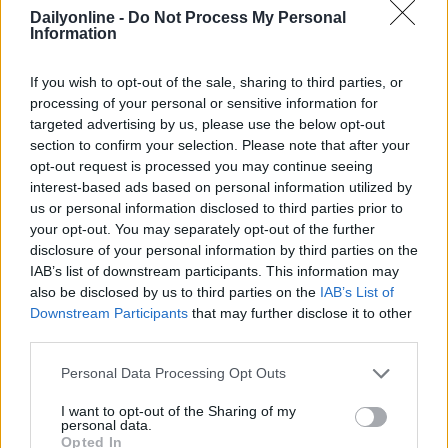
sfruttare i cluster identificati per stimolare
Dailyonline -
Do Not Process My Personal
ulteriormente il drive to store, oltre ad attivare un
Information
contatto online verso i clienti con contenuti
personalizzati in base alla frequenza del traffico.
If you wish to opt-out of the sale, sharing to third parties, or
L’offerta vanta, infatti, una copertura circolare e multi-
processing of your personal or sensitive information for
touchpoint (display, rich media, notifiche push, social,
targeted advertising by us, please use the below opt-out
Stocard, digital out of home) per creare esclusive
section to confirm your selection. Please note that after your
esperienze offline e opportunità digitali sempre più
opt-out request is processed you may continue seeing
innovative. Inoltre, sarà possibile monitorare i KPI
interest-based ads based on personal information utilized by
us or personal information disclosed to third parties prior to
media di campagna e analizzare i dati raccolti sul
your opt-out. You may separately opt-out of the further
target durante il periodo di attivazione ADV, grazie
disclosure of your personal information by third parties on the
all’installazione all’interno dei punti vendita della
IAB’s list of downstream participants. This information may
piattaforma
“Conversational Signage”
, la soluzione
also be disclosed by us to third parties on the
IAB’s List of
proprietaria dell’agenzia integrata
Next14
,
Downstream Participants
that may further disclose it to other
specializzata in marketing technologies, che, insieme
third parties.
a
Samsung Electronics
, ha ideato un nuovo strumento
di Retail Media che integra schermi di ultima
Personal Data Processing Opt Outs
generazione, big data, tecnologie IoT e una
I want to opt-out of the Sharing of my
piattaforma di marketing conversazionale.
personal data.
Opted In