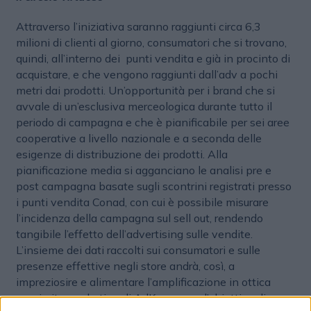
Attraverso l’iniziativa saranno raggiunti circa 6,3
milioni di clienti al giorno, consumatori che si trovano,
quindi, all’interno dei punti vendita e già in procinto di
acquistare, e che vengono raggiunti dall’adv a pochi
metri dai prodotti. Un’opportunità per i brand che si
avvale di un’esclusiva merceologica durante tutto il
periodo di campagna e che è pianificabile per sei aree
cooperative a livello nazionale e a seconda delle
esigenze di distribuzione dei prodotti. Alla
pianificazione media si agganciano le analisi pre e
post campagna basate sugli scontrini registrati presso
i punti vendita Conad, con cui è possibile misurare
l’incidenza della campagna sul sell out, rendendo
tangibile l’effetto dell’advertising sulle vendite.
L’insieme dei dati raccolti sui consumatori e sulle
presenze effettive negli store andrà, così, a
impreziosire e alimentare l’amplificazione in ottica
proximity marketing di AdKaora, con l’obiettivo di