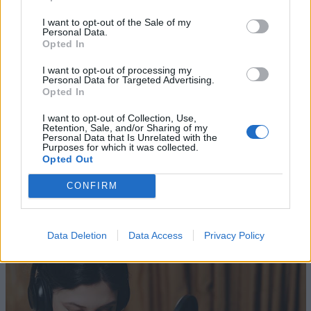
I want to opt-out of the Sale of my
RETAIL MEDIA
PARTNERSHIP
Personal Data.
Opted In
PROXIMITY MARKETING
MADTECH
I want to opt-out of processing my
Personal Data for Targeted Advertising.
Opted In
I want to opt-out of Collection, Use,
Retention, Sale, and/or Sharing of my
Personal Data that Is Unrelated with the
Purposes for which it was collected.
Opted Out
Altri articoli che potrebbero piacerti
CONFIRM
Data Deletion
Data Access
Privacy Policy