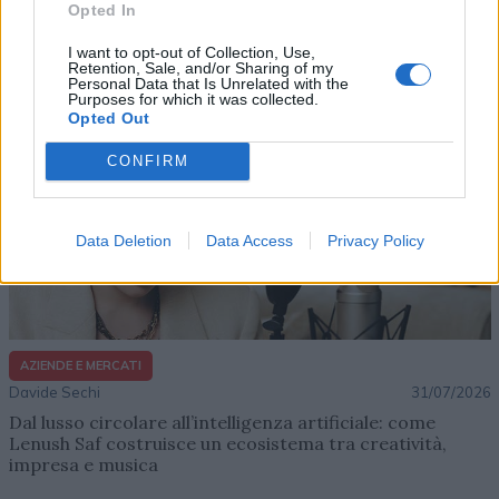
Opted In
Altri articoli che potrebbero piacerti
I want to opt-out of Collection, Use,
Retention, Sale, and/or Sharing of my
Personal Data that Is Unrelated with the
Purposes for which it was collected.
Opted Out
CONFIRM
Data Deletion
Data Access
Privacy Policy
AZIENDE E MERCATI
Davide Sechi
31/07/2026
Dal lusso circolare all’intelligenza artificiale: come
Lenush Saf costruisce un ecosistema tra creatività,
impresa e musica