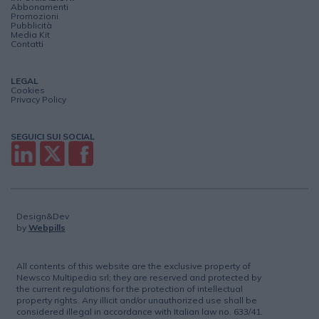
Abbonamenti
Promozioni
Pubblicità
Media Kit
Contatti
LEGAL
Cookies
Privacy Policy
SEGUICI SUI SOCIAL
Design&Dev
by
Webpills
All contents of this website are the exclusive property of
Newsco Multipedia srl; they are reserved and protected by
the current regulations for the protection of intellectual
property rights. Any illicit and/or unauthorized use shall be
considered illegal in accordance with Italian law no. 633/41.