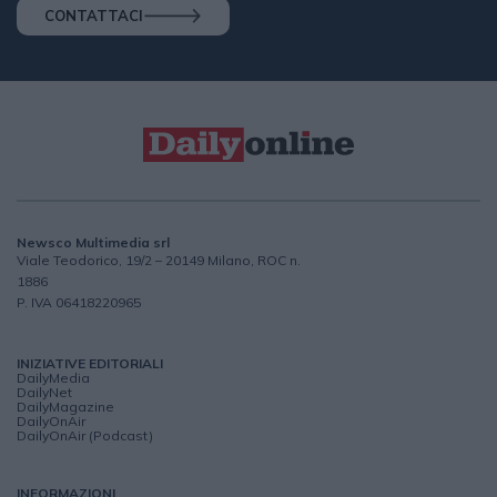
CONTATTACI
Newsco Multimedia srl
Viale Teodorico, 19/2 – 20149 Milano, ROC n.
1886
P. IVA 06418220965
INIZIATIVE EDITORIALI
DailyMedia
DailyNet
DailyMagazine
DailyOnAir
DailyOnAir (Podcast)
INFORMAZIONI