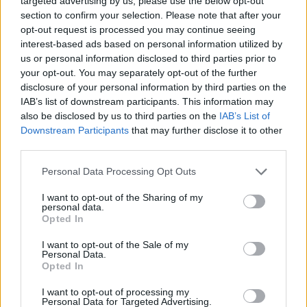
targeted advertising by us, please use the below opt-out
realtà digitali e accelerare il piano di espansione
section to confirm your selection. Please note that after your
dell'azienda, con l’obiettivo di rafforzare il suo
opt-out request is processed you may continue seeing
interest-based ads based on personal information utilized by
posizionamento nel panorama globale dei media e
us or personal information disclosed to third parties prior to
dell'entertainment. "La strategia di crescita prevede
your opt-out. You may separately opt-out of the further
sia uno sviluppo organico sia per linee esterne -
disclosure of your personal information by third parties on the
aggiunge Perrone -. Valutiamo diverse opportunità nel
IAB’s list of downstream participants. This information may
settore delle talent agency e delle community digitali,
also be disclosed by us to third parties on the
IAB’s List of
con l'obiettivo di integrare competenze complementari
Downstream Participants
that may further disclose it to other
e ampliare il network di creator e di IP".
third parties.
Personal Data Processing Opt Outs
DIGITAL MARKETING
ENTERTAINMENT
I want to opt-out of the Sharing of my
personal data.
Opted In
I want to opt-out of the Sale of my
Personal Data.
Opted In
I want to opt-out of processing my
Personal Data for Targeted Advertising.