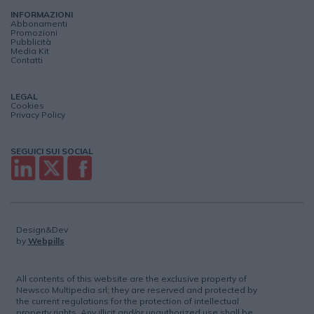
INFORMAZIONI
Abbonamenti
Promozioni
Pubblicità
Media Kit
Contatti
LEGAL
Cookies
Privacy Policy
SEGUICI SUI SOCIAL
Design&Dev
by
Webpills
All contents of this website are the exclusive property of
Newsco Multipedia srl; they are reserved and protected by
the current regulations for the protection of intellectual
property rights. Any illicit and/or unauthorized use shall be