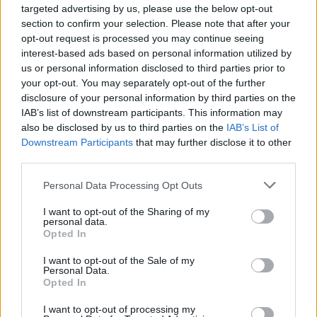
alte prestazioni”, ha dichiarato Rose. “Espanderemo il
targeted advertising by us, please use the below opt-out
nostro mercato di riferimento spingendo
section to confirm your selection. Please note that after your
maggiormente sulle soluzioni aziendali e tecnologiche.
opt-out request is processed you may continue seeing
interest-based ads based on personal information utilized by
Infine, adotteremo un approccio disciplinato
us or personal information disclosed to third parties prior to
all’allocazione del capitale, concentrandoci
your opt-out. You may separately opt-out of the further
sull’efficienza dei costi e sul mantenimento di un
disclosure of your personal information by third parties on the
bilancio solido, dando priorità alle parti della nostra
IAB’s list of downstream participants. This information may
attività in cui possiamo offrire il massimo valore agli
also be disclosed by us to third parties on the
IAB’s List of
azionisti”. Si tratta di un impegno notevole, ha
Downstream Participants
that may further disclose it to other
riconosciuto, “e ci vorrà del tempo per vederne gli
third parties.
effetti, ma nei miei primi 60 giorni stiamo procedendo
a ritmo sostenuto con alcune iniziative già annunciate
Personal Data Processing Opt Outs
[partnership estesa con
Google
;
WPP Open Pro
] e
I want to opt-out of the Sharing of my
altre in arrivo... siamo ottimisti, motivati e fiduciosi di
personal data.
stare costruendo il piano giusto e la cultura giusta per
Opted In
garantire un futuro brillante a WPP, ai nostri
I want to opt-out of the Sale of my
dipendenti, ai nostri clienti e ai nostri azionisti”. WPP
Personal Data.
ha dichiarato che è in corso una nuova revisione
Opted In
strategica incentrata su: “semplificare e integrare la
I want to opt-out of processing my
nostra offerta ai clienti e sfruttare il nostro vantaggio