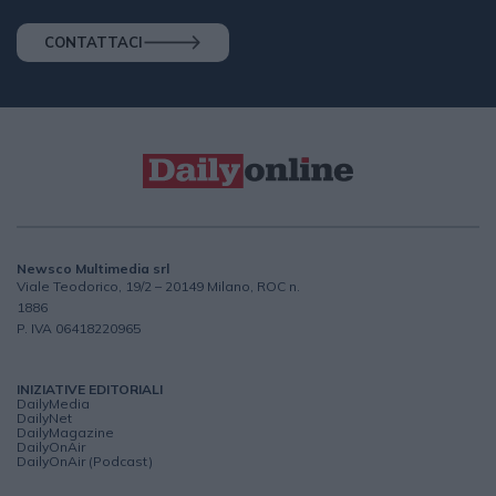
CONTATTACI
Newsco Multimedia srl
Viale Teodorico, 19/2 – 20149 Milano, ROC n.
1886
P. IVA 06418220965
INIZIATIVE EDITORIALI
DailyMedia
DailyNet
DailyMagazine
DailyOnAir
DailyOnAir (Podcast)