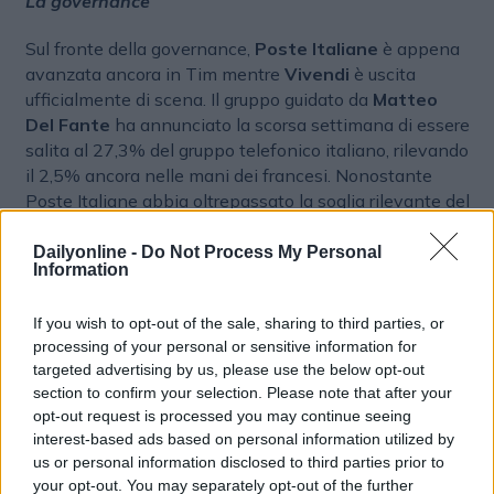
La governance
Sul fronte della governance,
Poste Italiane
è appena
avanzata ancora in Tim mentre
Vivendi
è uscita
ufficialmente di scena. Il gruppo guidato da
Matteo
Del Fante
ha annunciato la scorsa settimana di essere
salita al 27,3% del gruppo telefonico italiano, rilevando
il 2,5% ancora nelle mani dei francesi. Nonostante
Poste Italiane abbia oltrepassato la soglia rilevante del
25%, si avvarrà di un’esenzione e non lancerà un’Opa
sull’intero capitale di Tim. Al termine dell’acquisizione,
Dailyonline -
Do Not Process My Personal
Information
Poste Italiane – già azionista con il 24,81% delle azioni
ordinarie – avrà una partecipazione complessivamente
If you wish to opt-out of the sale, sharing to third parties, or
pari al 27,32% delle azioni ordinarie Tim,
processing of your personal or sensitive information for
corrispondente al 19,61% del capitale sociale, con il
targeted advertising by us, please use the below opt-out
conseguente superamento dell’attuale soglia rilevante
section to confirm your selection. Please note that after your
ai fini della disciplina sulle offerte pubbliche di acquisto
opt-out request is processed you may continue seeing
obbligatorie. Su quest’ultimo punto, il gruppo guidato da
interest-based ads based on personal information utilized by
Del Fante ha fatto sapere che si avvarrà dell’esenzione
us or personal information disclosed to third parties prior to
per i superamenti di carattere “temporaneo” della
your opt-out. You may separately opt-out of the further