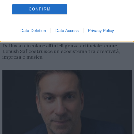
CONFIRM
Data Deletion
Data Access
Privacy Policy
AZIENDE E MERCATI
Davide Sechi
31/07/2026
Dal lusso circolare all’intelligenza artificiale: come
Lenush Saf costruisce un ecosistema tra creatività,
impresa e musica