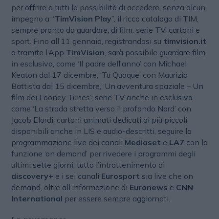
per offrire a tutti la possibilità di accedere, senza alcun
impegno a “
TimVision Play
”, il ricco catalogo di TIM,
sempre pronto da guardare, di film, serie TV, cartoni e
sport. Fino all’11 gennaio, registrandosi su
timvision.it
o tramite l’App
TimVision
, sarà possibile guardare film
in esclusiva, come ‘Il padre dell’anno’ con Michael
Keaton dal 17 dicembre, ‘Tu Quoque’ con Maurizio
Battista dal 15 dicembre, ‘Un’avventura spaziale – Un
film dei Looney Tunes’; serie TV anche in esclusiva
come ‘La strada stretta verso il profondo Nord’ con
Jacob Elordi, cartoni animati dedicati ai più piccoli
disponibili anche in LIS e audio-descritti, seguire la
programmazione live dei canali
Mediaset
e
LA7
con la
funzione ‘on demand’ per rivedere i programmi degli
ultimi sette giorni, tutto l’intrattenimento di
discovery+
e i sei canali
Eurosport
sia live che on
demand, oltre all’informazione di
Euronews
e
CNN
International
per essere sempre aggiornati.