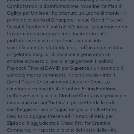
Combattendo la disinformazione, Vaseline Verified di
Ogilvy
per
Unilever
ha ottenuto un Leone di titanio - il
primo nella storia di Singapore - e due Grand Prix: per
Social & Creator e Health & Wellness. La campagna ha
trasformato gli hack generati dagli utenti sulle
piattaforme sociali in contenuti convalidati
scientificamente, sfatando i miti, rafforzando lo status
di “gelatina magica” di Vaseline e generando un
enorme successo di social engagement. Haaland
Payback Time di
DAVID
per
Supercell
, un esempio di
coinvolgimento veramente innovativo, ha vinto il
Grand Prix in Entertainment Lions for Sport. La
campagna ha portato il calciatore
Erling Haaland
nell’universo di gioco di
Clash of Clans
, rivolgendosi in
modo unico ai suoi “haters” e permettendo loro di
saccheggiare il suo villaggio nel gioco. L’altrettanto
inedita campagna Preserved Promos di
VML
per
Ziploc
si è aggiudicata il Grand Prix for Creative
Commerce. In risposta alla crisi del costo della vita,