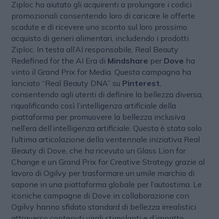
Ziploc ha aiutato gli acquirenti a prolungare i codici
promozionali consentendo loro di caricare le offerte
scadute e di ricevere uno sconto sul loro prossimo
acquisto di generi alimentari, includendo i prodotti
Ziploc. In testa all’AI responsabile, Real Beauty
Redefined for the AI Era di
Mindshare
per
Dove
ha
vinto il Grand Prix for Media. Questa campagna ha
lanciato “Real Beauty DNA” su
Pinterest
,
consentendo agli utenti di definire la bellezza diversa,
riqualificando così l’intelligenza artificiale della
piattaforma per promuovere la bellezza inclusiva
nell’era dell’intelligenza artificiale. Questa è stata solo
l’ultima articolazione della ventennale iniziativa Real
Beauty di Dove, che ha ricevuto un Glass Lion for
Change e un Grand Prix for Creative Strategy grazie al
lavoro di Ogilvy per trasformare un umile marchio di
sapone in una piattaforma globale per l’autostima. Le
iconiche campagne di Dove in collaborazione con
Ogilvy hanno sfidato standard di bellezza irrealistici
attraverso contenuti virali stimolanti e d’impatto,