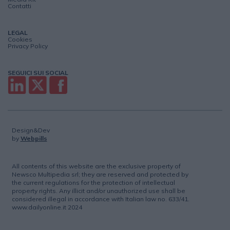
Contatti
LEGAL
Cookies
Privacy Policy
SEGUICI SUI SOCIAL
Design&Dev
by
Webpills
All contents of this website are the exclusive property of
Newsco Multipedia srl; they are reserved and protected by
the current regulations for the protection of intellectual
property rights. Any illicit and/or unauthorized use shall be
considered illegal in accordance with Italian law no. 633/41.
www.dailyonline.it 2024