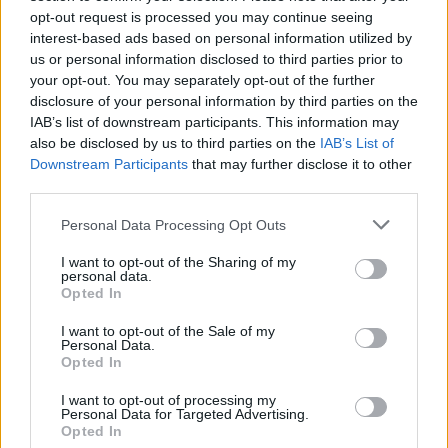
opt-out request is processed you may continue seeing
Mark Read
, CEO di WPP, ha dichiarato: “Il nostro
interest-based ads based on personal information utilized by
successo ai Cannes Lions è un tributo allo straordinario
us or personal information disclosed to third parties prior to
talento e alla passione delle nostre persone in tutto il
your opt-out. You may separately opt-out of the further
mondo, e ai clienti che ci affidano i loro marchi. È
disclosure of your personal information by third parties on the
anche un’affermazione forte del ruolo centrale
IAB’s list of downstream participants. This information may
dell’eccellenza creativa e dei media nella costruzione
also be disclosed by us to third parties on the
IAB’s List of
dei marchi, nella formazione della cultura e nella guida
Downstream Participants
that may further disclose it to other
third parties.
della crescita, un principio che sta alla base di WPP e
che sono molto orgoglioso di vedere riconosciuto oggi.
Personal Data Processing Opt Outs
Vincere il premio Creative Company of the Year è
sempre un grande onore, ma festeggiare questo
I want to opt-out of the Sharing of my
personal data.
risultato con i nostri brillanti collaboratori al mio ultimo
Opted In
Cannes come CEO lo rende doppiamente speciale.
Congratulazioni e grazie a tutti coloro che l’hanno reso
I want to opt-out of the Sale of my
Personal Data.
possibile”.
Rob Reilly
, Global Chief Creative Officer di
Opted In
WPP, ha aggiunto: “In un mondo sempre più plasmato
dall’intelligenza artificiale, l’autentica creatività umana
I want to opt-out of processing my
Personal Data for Targeted Advertising.
con integrità ha un valore sempre maggiore. I vincitori
Opted In
di quest’anno, provenienti da tutta WPP, dimostrano