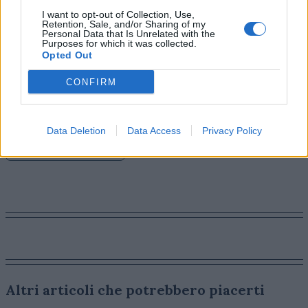
brillantemente come le nostre agenzie stiano
I want to opt-out of Collection, Use,
Retention, Sale, and/or Sharing of my
utilizzando l’innovazione e la tecnologia non per
Personal Data that Is Unrelated with the
sostituire la creatività, ma per amplificarla, risolvere
Purposes for which it was collected.
Opted Out
sfide complesse per i brand e connettersi con il
pubblico in modi più significativi. Congratulazioni a tutti
CONFIRM
i nostri team e agli impavidi clienti per questi risultati
eccezionali”.
Data Deletion
Data Access
Privacy Policy
FESTIVAL DI CANNES
Altri articoli che potrebbero piacerti