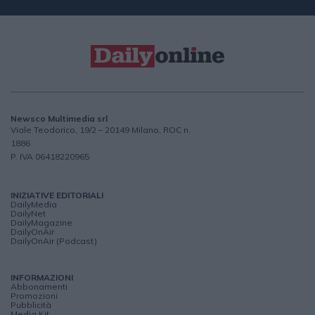
Newsco Multimedia srl
Viale Teodorico, 19/2 – 20149 Milano, ROC n.
1886
P. IVA 06418220965
INIZIATIVE EDITORIALI
DailyMedia
DailyNet
DailyMagazine
DailyOnAir
DailyOnAir (Podcast)
INFORMAZIONI
Abbonamenti
Promozioni
Pubblicità
Media Kit