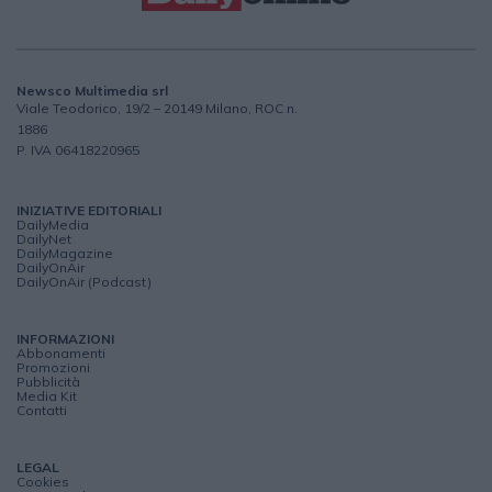
Newsco Multimedia srl
Viale Teodorico, 19/2 – 20149 Milano, ROC n.
1886
P. IVA 06418220965
INIZIATIVE EDITORIALI
DailyMedia
DailyNet
DailyMagazine
DailyOnAir
DailyOnAir (Podcast)
INFORMAZIONI
Abbonamenti
Promozioni
Pubblicità
Media Kit
Contatti
LEGAL
Cookies