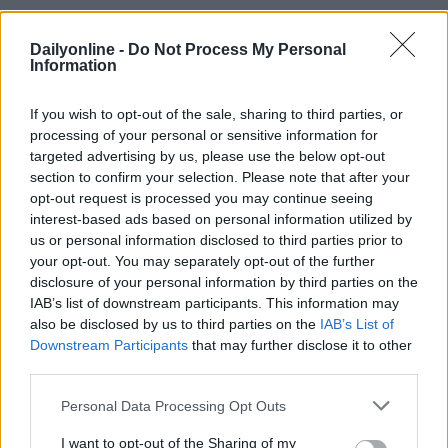
Il manifesto di lancio firmato SoWhat
Dailyonline -
Do Not Process My Personal
Sul nuovo sito
whitehorse-creative.com
si può
Information
vedere il
manifesto di lancio
, creato insieme allo
studio
SoWhat
, con il sound design di
Crossfade
.
If you wish to opt-out of the sale, sharing to third parties, or
processing of your personal or sensitive information for
targeted advertising by us, please use the below opt-out
section to confirm your selection. Please note that after your
opt-out request is processed you may continue seeing
interest-based ads based on personal information utilized by
us or personal information disclosed to third parties prior to
your opt-out. You may separately opt-out of the further
disclosure of your personal information by third parties on the
IAB’s list of downstream participants. This information may
also be disclosed by us to third parties on the
IAB’s List of
Altri articoli che potrebbero piacerti
Downstream Participants
that may further disclose it to other
third parties.
Personal Data Processing Opt Outs
I want to opt-out of the Sharing of my