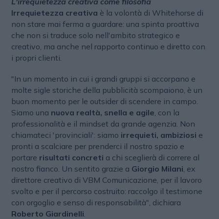
L'irrequietezza creativa come filosofia
Irrequietezza creativa
è la volontà di Whitehorse di
non stare mai ferma a guardare: una spinta proattiva
che non si traduce solo nell'ambito strategico e
creativo, ma anche nel rapporto continuo e diretto con
i propri clienti.
"In un momento in cui i grandi gruppi si accorpano e
molte sigle storiche della pubblicità scompaiono, è un
buon momento per le outsider di scendere in campo.
Siamo una
nuova realtà, snella e agile
, con la
professionalità e il mindset da grande agenzia. Non
chiamateci 'provinciali': siamo
irrequieti, ambiziosi
e
pronti a scalciare per prenderci il nostro spazio e
portare
risultati concreti
a chi sceglierà di correre al
nostro fianco. Un sentito grazie a
Giorgio Milani
, ex
direttore creativo di VBM Comunicazione, per il lavoro
svolto e per il percorso costruito: raccolgo il testimone
con orgoglio e senso di responsabilità", dichiara
Roberto Giardinelli
.