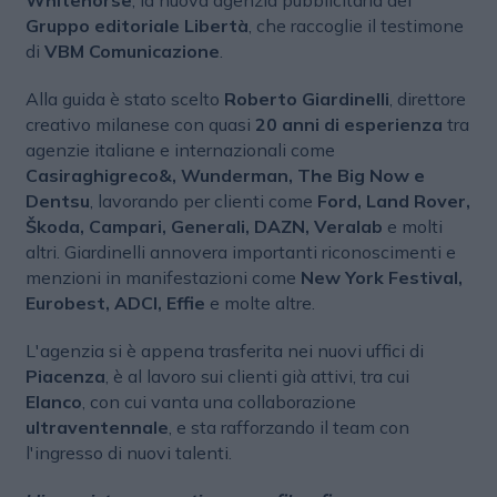
Whitehorse
, la nuova agenzia pubblicitaria del
Gruppo editoriale Libertà
, che raccoglie il testimone
di
VBM Comunicazione
.
Alla guida è stato scelto
Roberto Giardinelli
, direttore
creativo milanese con quasi
20 anni di esperienza
tra
agenzie italiane e internazionali come
Casiraghigreco&, Wunderman, The Big Now e
Dentsu
, lavorando per clienti come
Ford, Land Rover,
Škoda, Campari, Generali, DAZN, Veralab
e molti
altri. Giardinelli annovera importanti riconoscimenti e
menzioni in manifestazioni come
New York Festival,
Eurobest, ADCI, Effie
e molte altre.
L'agenzia si è appena trasferita nei nuovi uffici di
Piacenza
, è al lavoro sui clienti già attivi, tra cui
Elanco
, con cui vanta una collaborazione
ultraventennale
, e sta rafforzando il team con
l'ingresso di nuovi talenti.