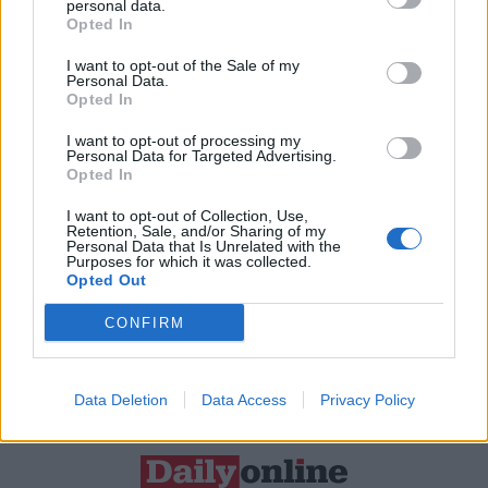
personal data.
Opted In
Resta connesso
I want to opt-out of the Sale of my
Personal Data.
Opted In
Sei interessato alle nostre iniziative editoriali? Contattaci,
I want to opt-out of processing my
potrai anche richiedere l’invio per 1 mese in promozione
Personal Data for Targeted Advertising.
Opted In
gratuita delle nostre pubblicazioni. I dati che ci fornirai non
verranno commercializzati in alcun modo, ma conservati nel
I want to opt-out of Collection, Use,
Retention, Sale, and/or Sharing of my
database ad uso esclusivo interno all'azienda.
Personal Data that Is Unrelated with the
Purposes for which it was collected.
Opted Out
CONFIRM
CONTATTACI
Data Deletion
Data Access
Privacy Policy