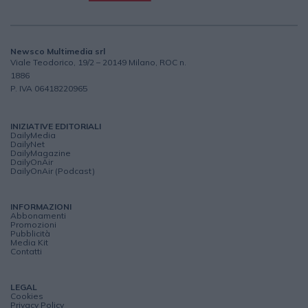
Newsco Multimedia srl
Viale Teodorico, 19/2 – 20149 Milano, ROC n.
1886
P. IVA 06418220965
INIZIATIVE EDITORIALI
DailyMedia
DailyNet
DailyMagazine
DailyOnAir
DailyOnAir (Podcast)
INFORMAZIONI
Abbonamenti
Promozioni
Pubblicità
Media Kit
Contatti
LEGAL
Cookies
Privacy Policy