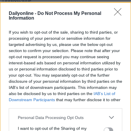
l'innovazione
Dailyonline -
Do Not Process My Personal
Information
If you wish to opt-out of the sale, sharing to third parties, or
Altri podcast che potrebbero piacerti
processing of your personal or sensitive information for
targeted advertising by us, please use the below opt-out
section to confirm your selection. Please note that after your
opt-out request is processed you may continue seeing
PUNTATA
PUNTATA
interest-based ads based on personal information utilized by
us or personal information disclosed to third parties prior to
your opt-out. You may separately opt-out of the further
disclosure of your personal information by third parties on the
Redazione
01/04/2022
Redazione
30/03/2022
IAB’s list of downstream participants. This information may
Le evoluzioni dell'adv
Incontro con MOCA
also be disclosed by us to third parties on the
IAB’s List of
video online
interactive
Downstream Participants
that may further disclose it to other
third parties.
Personal Data Processing Opt Outs
I want to opt-out of the Sharing of my