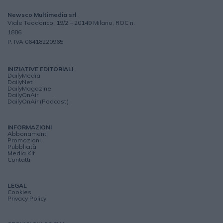
Newsco Multimedia srl
Viale Teodorico, 19/2 – 20149 Milano, ROC n.
1886
P. IVA 06418220965
INIZIATIVE EDITORIALI
DailyMedia
DailyNet
DailyMagazine
DailyOnAir
DailyOnAir (Podcast)
INFORMAZIONI
Abbonamenti
Promozioni
Pubblicità
Media Kit
Contatti
LEGAL
Cookies
Privacy Policy