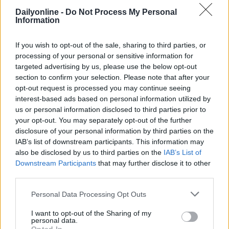
condividono la nostra visione del mercato e la
Dailyonline -
Do Not Process My Personal
Information
valorizzazione delle eccellenze del territorio —
aggiunge Cornetto —. In questi anni abbiamo imparato
che il valore di un'associazione non risiede soltanto
If you wish to opt-out of the sale, sharing to third parties, or
processing of your personal or sensitive information for
nella capacità di rappresentare un settore, ma anche
targeted advertising by us, please use the below opt-out
in quella di creare occasioni di confronto,
section to confirm your selection. Please note that after your
partecipazione e crescita condivisa».
opt-out request is processed you may continue seeing
interest-based ads based on personal information utilized by
«Per questo Thèra si sta affermando progressivamente
us or personal information disclosed to third parties prior to
come
piattaforma di incontro e relazione
, in cui
your opt-out. You may separately opt-out of the further
idee, competenze e progettualità possono circolare tra
disclosure of your personal information by third parties on the
territori, hub, tavoli nazionali e associati, contribuendo
IAB’s list of downstream participants. This information may
a costruire una visione comune e un più forte senso di
also be disclosed by us to third parties on the
IAB’s List of
appartenenza alla comunità professionale di UNA.
Downstream Participants
that may further disclose it to other
L'attenzione ai territori che ci ospitano e la volontà di
third parties.
favorire momenti di incontro autentici rispondono alla
Personal Data Processing Opt Outs
stessa logica: rafforzare le relazioni tra le persone e
alimentare quel senso di comunità che, oggi più che
I want to opt-out of the Sharing of my
mai, rappresenta uno dei valori più importanti di
personal data.