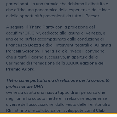
partecipanti, in una formula che richiama il dibattito e
che offrirà una panoramica delle esperienze, delle idee
e delle opportunità provenienti da tutto il Paese».
A seguire, il
Thèra Party
con la proiezione del
docufilm "ORIGIN", dedicato alla laguna di Venezia, e
una cena buffet accompagnata dalla conduzione di
Francesco Bozza
e dagli interventi teatrali di
Arianna
Porcelli Safonov
.
Thèra Talk
è invece il convegno
che si terrà il giorno successivo, in apertura della
Cerimonia di Premiazione della
XXXIX edizione del
Premio Agorà
.
Thèra come piattaforma di relazione per la comunità
professionale UNA
«Venezia ospita una nuova tappa di un percorso che
negli anni ha saputo mettere in relazione esperienze
diverse dell'associazione: dalla Festa delle Territoriali a
RETE!, fino alle collaborazioni sviluppate con il
Club
Dirigenti Marketing
e il
Premio Agorà
, che