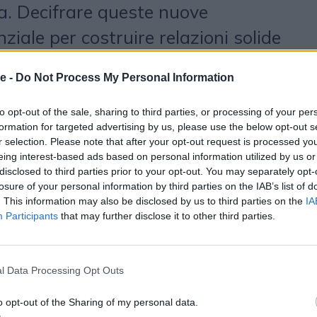
va. Decifrare queste nuove
iale per costruire relazioni solide
brand e le persone”. Proprio per
e -
Do Not Process My Personal Information
 del futuro, VML Italy ha
i a Milano e Roma, rivolti a
to opt-out of the sale, sharing to third parties, or processing of your per
formation for targeted advertising by us, please use the below opt-out s
cui lasciarsi ispirare dalle
r selection. Please note that after your opt-out request is processed y
eing interest-based ads based on personal information utilized by us or
rse tendenze di questo 2025 e
disclosed to third parties prior to your opt-out. You may separately opt-
i. Con la guida di
Francesco
losure of your personal information by third parties on the IAB’s list of
. This information may also be disclosed by us to third parties on the
IA
rategy Officer di VML Italy,
Marco
Participants
that may further disclose it to other third parties.
formation Officer di VML Italy, e
hief Growth Officer di VML Italy,
l Data Processing Opt Outs
best case, i due eventi saranno
o opt-out of the Sharing of my personal data.