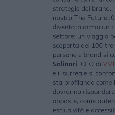
strategie dei brand. 
nostro The Future1
diventato ormai un cl
settore; un viaggio pe
scoperta dei 100 tren
persone e brand si 
Salinari
, CEO di
VML 
e il surreale si conf
sta profilando come l
dovranno rispondere
opposte, come autentic
esclusività e accessi