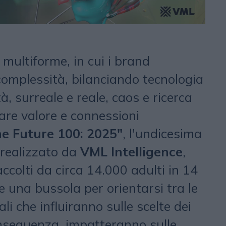
multiforme, in cui i brand
complessità, bilanciando tecnologia
tà, surreale e reale, caos e ricerca
eare valore e connessioni
e Future 100: 2025"
, l'undicesima
 realizzato da
VML Intelligence
,
ccolti da circa 14.000 adulti in 14
e una bussola per orientarsi tra le
li che influiranno sulle scelte dei
nseguenza, impatteranno sulle