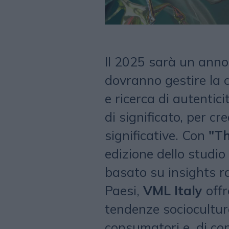
Il 2025 sarà un anno 
dovranno gestire la 
e ricerca di autentici
di significato, per cr
significative. Con
"Th
edizione dello studio
basato su insights ra
Paesi,
VML Italy
offr
tendenze sociocultura
consumatori e, di co