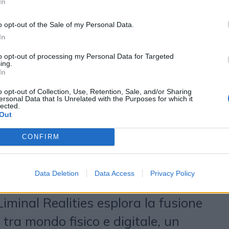
dibile per approfondire, attraverso
In
i trend che emergono dal report ed
o opt-out of the Sale of my Personal Data.
rche possono interpretare le
In
azionarsi con i consumatori. La
to opt-out of processing my Personal Data for Targeted
ing.
alizzata, Escaping the Aver-Age,
In
te esigenza di esperienze
o opt-out of Collection, Use, Retention, Sale, and/or Sharing
ersonal Data that Is Unrelated with the Purposes for which it
lected.
lizzate, un antidoto
Out
 spinge i brand a stimolare
CONFIRM
e persone. La capacità di trovare
enticità e spettacolarità diventa
Data Deletion
Data Access
Privacy Policy
che vogliono connettersi con i
iminal Realities esplora la fusione
tra mondo fisico e digitale, un