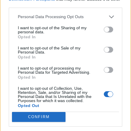
third parties.
Personal Data Processing Opt Outs
Altri articoli che potrebbero piacerti
I want to opt-out of the Sharing of my
personal data.
Opted In
I want to opt-out of the Sale of my
Personal Data.
Opted In
I want to opt-out of processing my
Personal Data for Targeted Advertising.
Opted In
I want to opt-out of Collection, Use,
Retention, Sale, and/or Sharing of my
Personal Data that Is Unrelated with the
Purposes for which it was collected.
Opted Out
AZIENDE E MERCATI
CONFIRM
Davide Sechi
31/07/2026
Dal lusso circolare all’intelligenza artificiale: come