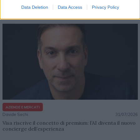
Lenush Saf costruisce un ecosistema tra creatività,
Data Deletion
Data Access
Privacy Policy
impresa e musica
AZIENDE E MERCATI
Davide Sechi
31/07/2026
Visa riscrive il concetto di premium: l’AI diventa il nuovo
concierge dell’esperienza