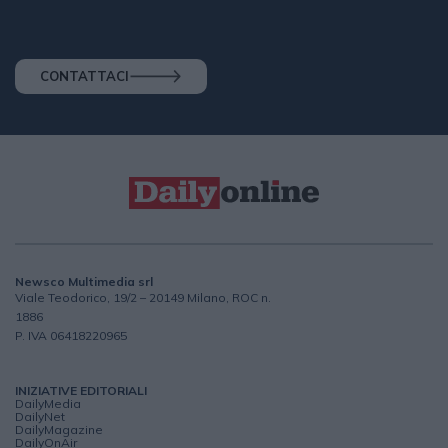
CONTATTACI
Newsco Multimedia srl
Viale Teodorico, 19/2 – 20149 Milano, ROC n.
1886
P. IVA 06418220965
INIZIATIVE EDITORIALI
DailyMedia
DailyNet
DailyMagazine
DailyOnAir