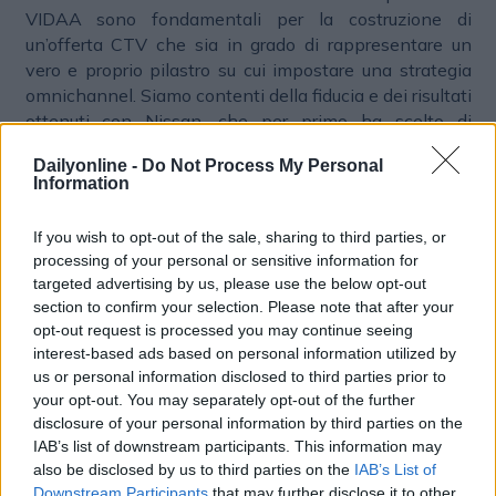
VIDAA sono fondamentali per la costruzione di
un’offerta CTV che sia in grado di rappresentare un
vero e proprio pilastro su cui impostare una strategia
omnichannel. Siamo contenti della fiducia e dei risultati
ottenuti con Nissan, che per primo ha scelto di
utilizzare le inventory home screen sui televisori
Dailyonline -
Do Not Process My Personal
Hisense, e consideriamo questa campagna come una
Information
milestone importante per continuare a sviluppare la
nostra offerta”, conclude
Massimo Di Gennaro,
If you wish to opt-out of the sale, sharing to third parties, or
Deputy MD di
Teads Italia
.
processing of your personal or sensitive information for
targeted advertising by us, please use the below opt-out
section to confirm your selection. Please note that after your
opt-out request is processed you may continue seeing
interest-based ads based on personal information utilized by
PLATFORM
BRAND MARKETING
us or personal information disclosed to third parties prior to
your opt-out. You may separately opt-out of the further
disclosure of your personal information by third parties on the
IAB’s list of downstream participants. This information may
also be disclosed by us to third parties on the
IAB’s List of
Downstream Participants
that may further disclose it to other