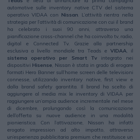
Teads
è lieta di annunciare la prima campagna
automotive sulle inventory native CTV del sistema
operativo VIDAA con
Nissan
. L’attività rientra nella
strategia per l’attività di comunicazione con cui il brand
ha celebrato i suoi 90 anni, attraverso una
pianificazione cross-channel che ha coinvolto tv, radio,
digital e Connected Tv. Grazie alla partnership
esclusiva a livello mondiale tra Teads e
VIDAA
, il
sistema operativo per Smart Tv
integrato nei
dispositivi
Hisense
, Nissan è stata in grado di erogare
formati Hero Banner sull’home screen delle televisioni
connesse, utilizzando inventory native, first view e
dalla brand safety garantita. Il brand ha scelto di
aggiungere al media mix le inventory di VIDAA per
raggiungere un’ampia audience incrementale nel mese
di dicembre, prolungando così la comunicazione
dell’offerta su nuove audience in una modalità
pionieristica. Con l’attivazione, Nissan ha infatti
erogato impression ad alto impatto, attraverso
un’esperienza pubblicitaria premium che restituisce un