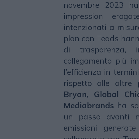
novembre 2023 ha a
impression eroga
intenzionati a misur
plan con Teads hanno
di trasparenza, 
collegamento più im
l’efficienza in termi
rispetto alle altr
Bryan, Global Chie
Mediabrands
ha sot
un passo avanti n
emissioni generat
collaborato con Teads