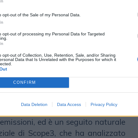
In
alizza le emissioni prodotte dai
o opt-out of the Sale of my Personal Data.
so cui l’utente accede ai contenuti
In
, desktop o tv), tenendo conto anche
to opt-out of processing my Personal Data for Targeted
ing.
produzione dei dispositivi e
In
sumata durante l’esperienza media e
o opt-out of Collection, Use, Retention, Sale, and/or Sharing
ersonal Data that Is Unrelated with the Purposes for which it
lected.
 O’Kelley, Co-Founder e CEO di
Out
o: “Avere a disposizione la
CONFIRM
impronta di carbonio di Scope3
terno di Teads Ad Manager permette
Data Deletion
Data Access
Privacy Policy
di prendere decisioni azionabili a
e emissioni, ed è un seguito naturale
iziale di Scope3, che ha analizzato