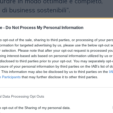
surare in modo ottimale e completo,
i di business sostenibili”.
 quattro fasi
e -
Do Not Process My Personal Information
 Ad Manager, il monitoraggio delle
to opt-out of the sale, sharing to third parties, or processing of your per
formation for targeted advertising by us, please use the below opt-out s
onibile e suddiviso secondo quattro
r selection. Please note that after your opt-out request is processed y
eing interest-based ads based on personal information utilized by us or
dia Distribution monitora l’impatto
disclosed to third parties prior to your opt-out. You may separately opt-
 contenuti media, comprendendo al
losure of your personal information by third parties on the IAB’s list of
. This information may also be disclosed by us to third parties on the
IA
uttura utilizzata dal publisher; l’Ad
Participants
that may further disclose it to other third parties.
otale delle emissioni prodotte dalle
 selezione dell’annuncio; la Creative
l Data Processing Opt Outs
utte le emissioni ad essa associate,
o opt-out of the Sharing of my personal data.
to dati e i vendor coinvolti; infine il