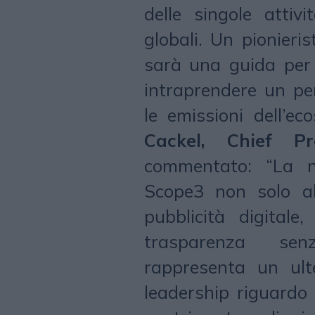
delle singole attiv
globali. Un pionieri
sarà una guida per 
intraprendere un per
le emissioni dell’e
Cackel, Chief P
commentato: “La n
Scope3 non solo alz
pubblicità digitale
trasparenza senz
rappresenta un ult
leadership riguardo