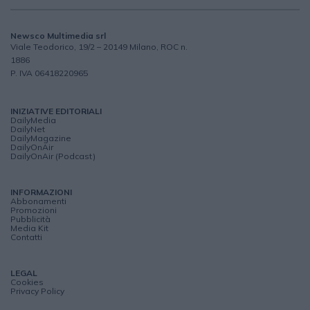
Newsco Multimedia srl
Viale Teodorico, 19/2 – 20149 Milano, ROC n.
1886
P. IVA 06418220965
INIZIATIVE EDITORIALI
DailyMedia
DailyNet
DailyMagazine
DailyOnAir
DailyOnAir (Podcast)
INFORMAZIONI
Abbonamenti
Promozioni
Pubblicità
Media Kit
Contatti
LEGAL
Cookies
Privacy Policy