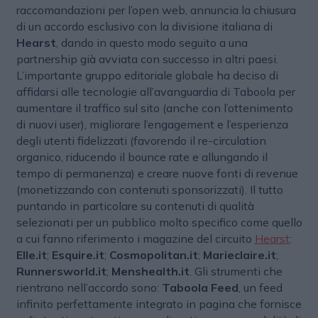
raccomandazioni per l’open web, annuncia la chiusura
di un accordo esclusivo con la divisione italiana di
Hearst
, dando in questo modo seguito a una
partnership già avviata con successo in altri paesi.
L’importante gruppo editoriale globale ha deciso di
affidarsi alle tecnologie all’avanguardia di Taboola per
aumentare il traffico sul sito (anche con l’ottenimento
di nuovi user), migliorare l’engagement e l’esperienza
degli utenti fidelizzati (favorendo il re-circulation
organico, riducendo il bounce rate e allungando il
tempo di permanenza) e creare nuove fonti di revenue
(monetizzando con contenuti sponsorizzati). Il tutto
puntando in particolare su contenuti di qualità
selezionati per un pubblico molto specifico come quello
a cui fanno riferimento i magazine del circuito
Hearst
:
Elle.it
;
Esquire.it
;
Cosmopolitan.it
;
Marieclaire.it
;
Runnersworld.it
;
Menshealth.it
. Gli strumenti che
rientrano nell’accordo sono:
Taboola Feed
, un feed
infinito perfettamente integrato in pagina che fornisce