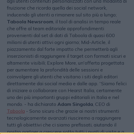
agli utenti contenuti personalizzati con una modalità di
fruizione che ricorda quella dei social network,
inducendo gli utenti a rimanere sul sito più a lungo;
Taboola Newsroom
, il tool di analisi in tempo reale
che offre al team editoriale approfondimenti
provenienti dal set di dati di Taboola di quasi 600
milioni di utenti attivi ogni giorno; Mid-Article, il
piazzamento dal forte impatto che permetterà agli
inserzionisti di raggiungere il target con formati sicuri e
altamente visibili; Explore More, un'offerta progettata
per aumentare la profondità delle sessioni e
coinvolgere gli utenti che visitano i siti degli editori
direttamente dai social media e dalle app. “Siamo felici
di iniziare a collaborare con Hearst Italia, certamente
uno dei più importanti gruppi editoriali in Italia e nel
mondo. - ha dichiarato
Adam Singolda
,
CEO di
Taboola
- Sono sicuro che grazie ai nostri strumenti
tecnologicamente avanzati riusciremo a raggiungere
tutti gli obiettivi che ci siamo prefissati, aiutando il
nostro partner a crescere sotto tutti i punti di vista e a