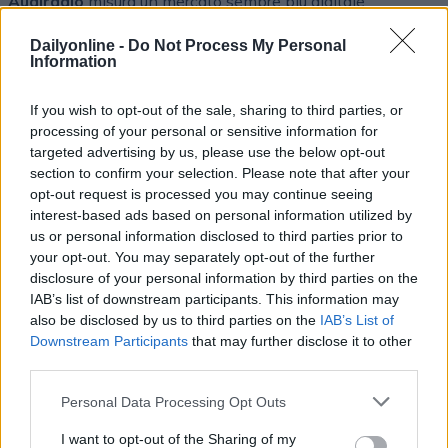
Audiradio
misura un mercato sempre più digitale
Dailyonline -
Do Not Process My Personal
Information
If you wish to opt-out of the sale, sharing to third parties, or
Altri podcast che potrebbero piacerti
processing of your personal or sensitive information for
targeted advertising by us, please use the below opt-out
section to confirm your selection. Please note that after your
opt-out request is processed you may continue seeing
PUNTATA
PUNTATA
interest-based ads based on personal information utilized by
us or personal information disclosed to third parties prior to
your opt-out. You may separately opt-out of the further
disclosure of your personal information by third parties on the
Redazione
01/04/2022
Redazione
30/03/2022
IAB’s list of downstream participants. This information may
Le evoluzioni dell'adv
Incontro con MOCA
also be disclosed by us to third parties on the
IAB’s List of
video online
interactive
Downstream Participants
that may further disclose it to other
third parties.
Personal Data Processing Opt Outs
I want to opt-out of the Sharing of my