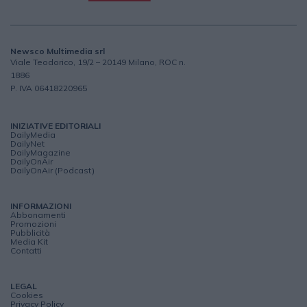
Newsco Multimedia srl
Viale Teodorico, 19/2 – 20149 Milano, ROC n.
1886
P. IVA 06418220965
INIZIATIVE EDITORIALI
DailyMedia
DailyNet
DailyMagazine
DailyOnAir
DailyOnAir (Podcast)
INFORMAZIONI
Abbonamenti
Promozioni
Pubblicità
Media Kit
Contatti
LEGAL
Cookies
Privacy Policy