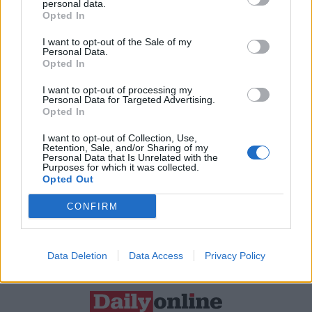
personal data.
Opted In
Resta connesso
I want to opt-out of the Sale of my
Personal Data.
Opted In
Sei interessato alle nostre iniziative editoriali? Contattaci,
I want to opt-out of processing my
potrai anche richiedere l’invio per 1 mese in promozione
Personal Data for Targeted Advertising.
Opted In
gratuita delle nostre pubblicazioni. I dati che ci fornirai non
verranno commercializzati in alcun modo, ma conservati nel
I want to opt-out of Collection, Use,
Retention, Sale, and/or Sharing of my
database ad uso esclusivo interno all'azienda.
Personal Data that Is Unrelated with the
Purposes for which it was collected.
Opted Out
CONFIRM
CONTATTACI
Data Deletion
Data Access
Privacy Policy