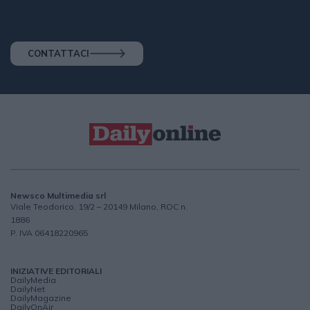
CONTATTACI
Newsco Multimedia srl
Viale Teodorico, 19/2 – 20149 Milano, ROC n.
1886
P. IVA 06418220965
INIZIATIVE EDITORIALI
DailyMedia
DailyNet
DailyMagazine
DailyOnAir