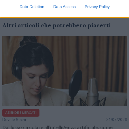
Data Deletion
Data Access
Privacy Policy
Altri articoli che potrebbero piacerti
AZIENDE E MERCATI
Davide Sechi
31/07/2026
Dal lusso circolare all’intelligenza artificiale: come