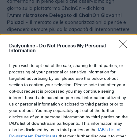
confermano in pieno quello che osserviamo ogni
giorno sulla piattaforma ChainOn - dichiara
l’
Amministratore Delegato di ChainOn Giovanni
Palazzi
-. Il mercato delle sponsorizzazioni dipende e
dipenderà sempre più dalla capacità di interconnettere
e misurare, in modo puntuale e verificabile, l’impatto
che un evento, un team o un atleta hanno sul
Dailyonline -
Do Not Process My Personal
comportamento di interessati e tifosi oltre che
Information
sull’economia dei territori. Le piattaforme digitali che
permetteranno agli investitori di unire opportunità
If you wish to opt-out of the sale, sharing to third parties, or
d’acquisto, engagement, fidelizzazione, esperienza,
processing of your personal or sensitive information for
rappresentano oggi la frontiera strategica per estrarre
targeted advertising by us, please use the below opt-out
il massimo valore dalle sponsorizzazioni. Con ChainOn
section to confirm your selection. Please note that after your
opt-out request is processed you may continue seeing
vogliamo essere il ponte che collega la domanda di
interest-based ads based on personal information utilized by
trasparenza alle opportunità concrete di investimento,
us or personal information disclosed to third parties prior to
contribuendo a rendere l’intero sistema delle
your opt-out. You may separately opt-out of the further
sponsorship più misurabile, efficiente e sostenibile”.
disclosure of your personal information by third parties on the
Aggiunge l’
Amministratore Delegato di StageUp
IAB’s list of downstream participants. This information may
Federico Gaetano
: “La sponsorizzazione non è uno
also be disclosed by us to third parties on the
IAB’s List of
strumento di visibilità, ma è prima di tutto un
Downstream Participants
that may further disclose it to other