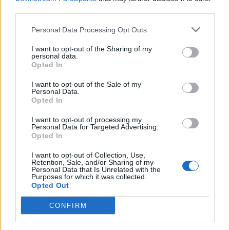
investimento reputazionale. La visibilità può
third parties.
amplificarne gli effetti, ma non ne rappresenta più il
Personal Data Processing Opt Outs
fondamento. Milano Cortina 2026 ne è una chiara
dimostrazione: pur in assenza di esposizione dei brand
I want to opt-out of the Sharing of my
sui campi di gara, numerose aziende hanno scelto di
personal data.
Opted In
diventare partner dell’evento riconoscendo nei valori
olimpici e paralimpici il principale motore di creazione
I want to opt-out of the Sale of my
del valore e costruendo attorno a essi autonomi piani
Personal Data.
Opted In
di comunicazione e attivazione mirati che hanno
amplificato il significato della partnership e generato
I want to opt-out of processing my
risultati concreti in termini di reputazione, relazione e
Personal Data for Targeted Advertising.
Opted In
business”.
I want to opt-out of Collection, Use,
Retention, Sale, and/or Sharing of my
Personal Data that Is Unrelated with the
SPORT
Purposes for which it was collected.
Opted Out
CONFIRM