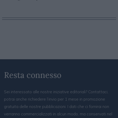
Resta connesso
Sei interessato alle nostre iniziative editoriali? Contattaci,
potrai anche richiedere l’invio per 1 mese in promozione
gratuita delle nostre pubblicazioni. I dati che ci fornirai non
verranno commercializzati in alcun modo, ma conservati nel