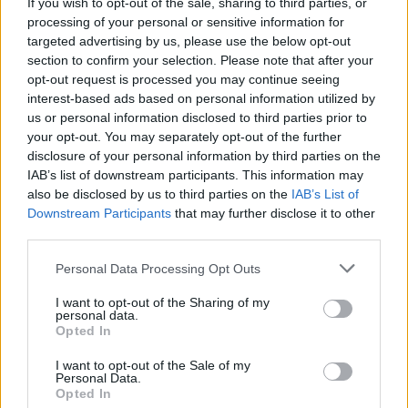
If you wish to opt-out of the sale, sharing to third parties, or
avanti il proprio impegno sociale attraverso IO Smpl, il
processing of your personal or sensitive information for
progetto che raccoglie tutte le iniziative benefiche
targeted advertising by us, please use the below opt-out
dell'agenzia. Negli anni, IO Smpl ha sostenuto cause
section to confirm your selection. Please note that after your
importanti con progetti come Un Baffo per la Ricerca,
opt-out request is processed you may continue seeing
interest-based ads based on personal information utilized by
per la prevenzione dei tumori maschili; Tracce,
us or personal information disclosed to third parties prior to
un'iniziativa fotografica per sensibilizzare sulle
your opt-out. You may separately opt-out of the further
cardiopatie congenite; D.istanti, un progetto nato
disclosure of your personal information by third parties on the
durante la pandemia per raccontare le storie di
IAB’s list of downstream participants. This information may
isolamento e resilienza. Per il 2025, Simpol. continuerà
also be disclosed by us to third parties on the
IAB’s List of
a rafforzare il proprio impegno con nuove iniziative
Downstream Participants
that may further disclose it to other
benefiche, che saranno incluse nel bilancio di
third parties.
sostenibilità e contribuiranno alla creazione di un
impatto concreto e positivo sulla comunità.
Personal Data Processing Opt Outs
I want to opt-out of the Sharing of my
personal data.
SOSTENIBILITÀ
Opted In
I want to opt-out of the Sale of my
Personal Data.
Opted In