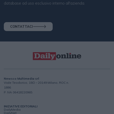
database ad uso esclusivo interno all'azienda.
CONTATTACI
Newsco Multimedia srl
Viale Teodorico, 19/2 – 20149 Milano, ROC n.
1886
P. IVA 06418220965
INIZIATIVE EDITORIALI
DailyMedia
DailyNet