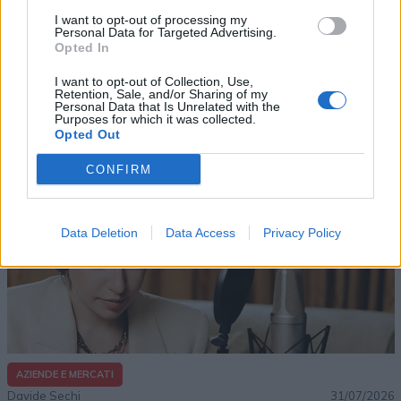
I want to opt-out of processing my
Personal Data for Targeted Advertising.
Opted In
I want to opt-out of Collection, Use,
Retention, Sale, and/or Sharing of my
Altri articoli che potrebbero piacerti
Personal Data that Is Unrelated with the
Purposes for which it was collected.
Opted Out
CONFIRM
Data Deletion
Data Access
Privacy Policy
AZIENDE E MERCATI
Davide Sechi
31/07/2026