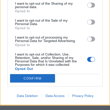
I want to opt-out of the Sharing of my
personal data.
Opted In
I want to opt-out of the Sale of my
Resta connesso
Personal Data.
Opted In
I want to opt-out of processing my
Sei interessato alle nostre iniziative editoriali? Contattaci,
Personal Data for Targeted Advertising.
Opted In
potrai anche richiedere l’invio per 1 mese in promozione
gratuita delle nostre pubblicazioni. I dati che ci fornirai non
I want to opt-out of Collection, Use,
Retention, Sale, and/or Sharing of my
verranno commercializzati in alcun modo, ma conservati nel
Personal Data that Is Unrelated with the
Purposes for which it was collected.
database ad uso esclusivo interno all'azienda.
Opted Out
CONFIRM
CONTATTACI
Data Deletion
Data Access
Privacy Policy