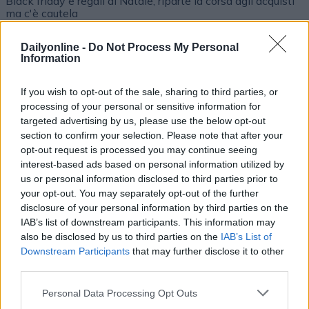
Black friday e regali di Natale, riparte la corsa agli acquisti
ma c'è cautela
Dailyonline -
Do Not Process My Personal
Information
If you wish to opt-out of the sale, sharing to third parties, or
processing of your personal or sensitive information for
targeted advertising by us, please use the below opt-out
Altri podcast che potrebbero piacerti
section to confirm your selection. Please note that after your
opt-out request is processed you may continue seeing
interest-based ads based on personal information utilized by
PUNTATA
PUNTATA
us or personal information disclosed to third parties prior to
your opt-out. You may separately opt-out of the further
disclosure of your personal information by third parties on the
IAB’s list of downstream participants. This information may
Redazione
01/04/2022
Redazione
30/03/2022
also be disclosed by us to third parties on the
IAB’s List of
Le evoluzioni dell'adv
Incontro con MOCA
Downstream Participants
that may further disclose it to other
video online
interactive
third parties.
Personal Data Processing Opt Outs