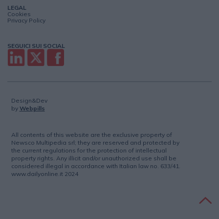
LEGAL
Cookies
Privacy Policy
SEGUICI SUI SOCIAL
Design&Dev
by
Webpills
All contents of this website are the exclusive property of
Newsco Multipedia srl; they are reserved and protected by
the current regulations for the protection of intellectual
property rights. Any illicit and/or unauthorized use shall be
considered illegal in accordance with Italian law no. 633/41.
www.dailyonline.it 2024