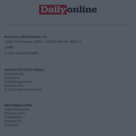
Newsco Multimedia srl
Viale Teodorico, 19/2 – 20149 Milano, ROC n.
1886
P. IVA 06418220965
INIZIATIVE EDITORIALI
DailyMedia
DailyNet
DailyMagazine
DailyOnAir
DailyOnAir (Podcast)
INFORMAZIONI
Abbonamenti
Promozioni
Pubblicità
Media Kit
Contatti